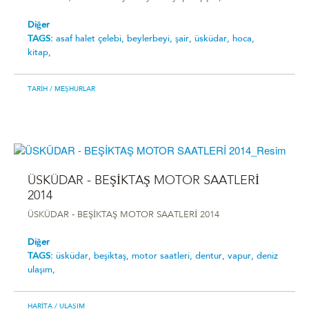
Diğer
TAGS:
asaf halet çelebi,
beylerbeyi,
şair,
üsküdar,
hoca,
kitap,
TARIH
/ MEŞHURLAR
ÜSKÜDAR - BEŞİKTAŞ MOTOR SAATLERİ
2014
ÜSKÜDAR - BEŞİKTAŞ MOTOR SAATLERİ 2014
Diğer
TAGS:
üsküdar,
beşiktaş,
motor saatleri,
dentur,
vapur,
deniz
ulaşım,
HARITA
/ ULAŞIM