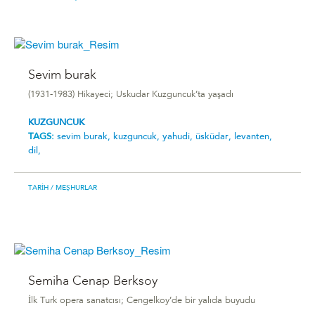
Sevim burak
(1931-1983) Hikayeci; Uskudar Kuzguncuk’ta yaşadı
KUZGUNCUK
TAGS:
sevim burak,
kuzguncuk,
yahudi,
üsküdar,
levanten,
dil,
TARIH
/ MEŞHURLAR
Semiha Cenap Berksoy
İlk Turk opera sanatcısı; Cengelkoy’de bir yalıda buyudu