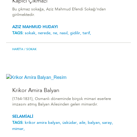
Kapıcı Çıkmazı
Bu çıkmaz sokağa, Aziz Mahmud Efendi Sokağı’ndan
girilmektedir.
AZIZ MAHMUD HUDAYI
TAGS:
sokak,
nerede,
ne,
nasıl,
gidilir,
tarif,
HARITA
/ SOKAK
Krikor Amira Balyan
(1764-1831), Osmanlı döneminde birçok mimari eserlere
imzasını atmış Balyan Ailesinden gelen mimardır.
SELAMİALİ
TAGS:
krikor amira balyan,
üsküdar,
aile,
balyan,
saray,
mimar,