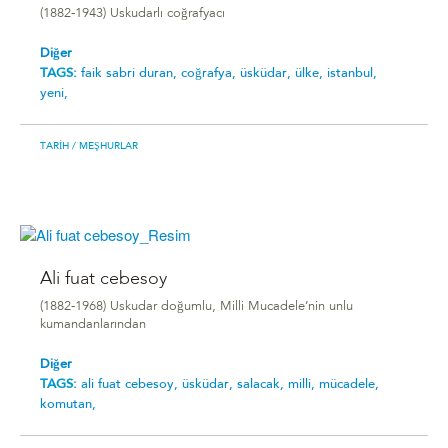
(1882-1943) Uskudarlı coğrafyacı
Diğer
TAGS:
faik sabri duran,
coğrafya,
üsküdar,
ülke,
istanbul,
yeni,
TARIH
/ MEŞHURLAR
Ali fuat cebesoy
(1882-1968) Uskudar doğumlu, Milli Mucadele’nin unlu
kumandanlarından
Diğer
TAGS:
ali fuat cebesoy,
üsküdar,
salacak,
milli,
mücadele,
komutan,