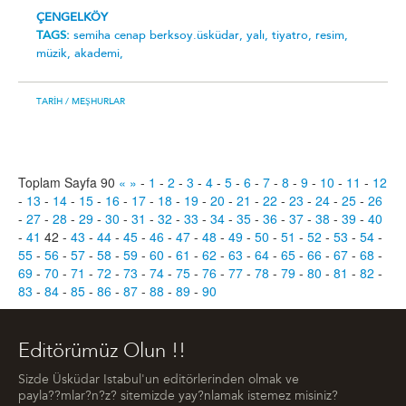
ÇENGELKÖY
TAGS:
semiha cenap berksoy.üsküdar,
yalı,
tiyatro,
resim,
müzik,
akademi,
TARIH
/ MEŞHURLAR
Toplam Sayfa 90
«
»
-
1
-
2
-
3
-
4
-
5
-
6
-
7
-
8
-
9
-
10
-
11
-
12
-
13
-
14
-
15
-
16
-
17
-
18
-
19
-
20
-
21
-
22
-
23
-
24
-
25
-
26
-
27
-
28
-
29
-
30
-
31
-
32
-
33
-
34
-
35
-
36
-
37
-
38
-
39
-
40
-
41
42
-
43
-
44
-
45
-
46
-
47
-
48
-
49
-
50
-
51
-
52
-
53
-
54
-
55
-
56
-
57
-
58
-
59
-
60
-
61
-
62
-
63
-
64
-
65
-
66
-
67
-
68
-
69
-
70
-
71
-
72
-
73
-
74
-
75
-
76
-
77
-
78
-
79
-
80
-
81
-
82
-
83
-
84
-
85
-
86
-
87
-
88
-
89
-
90
Editörümüz Olun !!
Sizde Üsküdar Istabul'un editörlerinden olmak ve
payla??mlar?n?z? sitemizde yay?nlamak istemez misiniz?