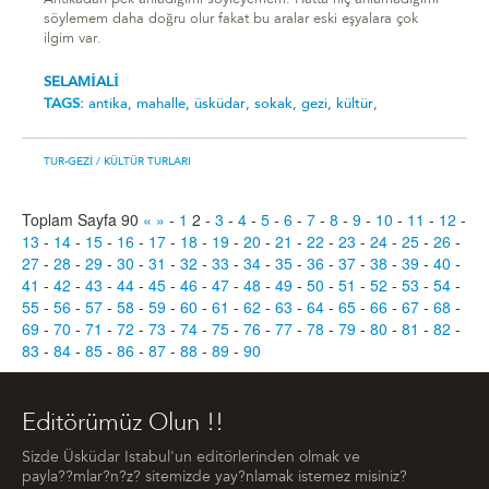
Antikadan pek anladığımı söyleyemem. Hatta hiç anlamadığımı
söylemem daha doğru olur fakat bu aralar eski eşyalara çok
ilgim var.
SELAMİALİ
TAGS:
antika,
mahalle,
üsküdar,
sokak,
gezi,
kültür,
TUR-GEZI
/ KÜLTÜR TURLARI
Toplam Sayfa 90
«
»
-
1
2
-
3
-
4
-
5
-
6
-
7
-
8
-
9
-
10
-
11
-
12
-
13
-
14
-
15
-
16
-
17
-
18
-
19
-
20
-
21
-
22
-
23
-
24
-
25
-
26
-
27
-
28
-
29
-
30
-
31
-
32
-
33
-
34
-
35
-
36
-
37
-
38
-
39
-
40
-
41
-
42
-
43
-
44
-
45
-
46
-
47
-
48
-
49
-
50
-
51
-
52
-
53
-
54
-
55
-
56
-
57
-
58
-
59
-
60
-
61
-
62
-
63
-
64
-
65
-
66
-
67
-
68
-
69
-
70
-
71
-
72
-
73
-
74
-
75
-
76
-
77
-
78
-
79
-
80
-
81
-
82
-
83
-
84
-
85
-
86
-
87
-
88
-
89
-
90
Editörümüz Olun !!
Sizde Üsküdar Istabul'un editörlerinden olmak ve
payla??mlar?n?z? sitemizde yay?nlamak istemez misiniz?