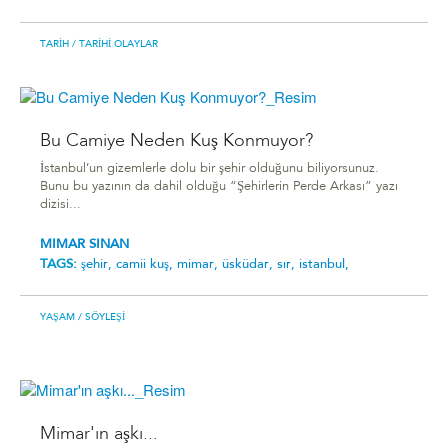
TARIH
/ TARIHI OLAYLAR
Bu Camiye Neden Kuş Konmuyor?
İstanbul’un gizemlerle dolu bir şehir olduğunu biliyorsunuz.
Bunu bu yazının da dahil olduğu “Şehirlerin Perde Arkası” yazı
dizisi...
MIMAR SINAN
TAGS:
şehir,
camii kuş,
mimar,
üsküdar,
sır,
istanbul,
YAŞAM
/ SÖYLEŞI
Mimar'ın aşkı...