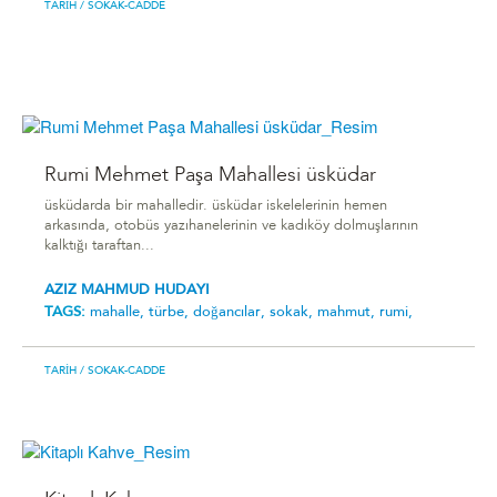
TARIH
/ SOKAK-CADDE
Rumi Mehmet Paşa Mahallesi üsküdar
üsküdarda bir mahalledir. üsküdar iskelelerinin hemen
arkasında, otobüs yazıhanelerinin ve kadıköy dolmuşlarının
kalktığı taraftan...
AZIZ MAHMUD HUDAYI
TAGS:
mahalle,
türbe,
doğancılar,
sokak,
mahmut,
rumi,
TARIH
/ SOKAK-CADDE