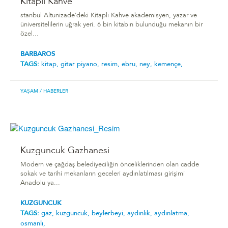
Kitaplı Kahve
stanbul Altunizade'deki Kitaplı Kahve akademisyen, yazar ve
üniversitelilerin uğrak yeri. 6 bin kitabın bulunduğu mekanın bir
özel...
BARBAROS
TAGS:
kitap,
gitar piyano,
resim,
ebru,
ney,
kemençe,
YAŞAM
/ HABERLER
Kuzguncuk Gazhanesi
Modern ve çağdaş belediyeciliğin önceliklerinden olan cadde
sokak ve tarihi mekanların geceleri aydınlatılması girişimi
Anadolu ya...
KUZGUNCUK
TAGS:
gaz,
kuzguncuk,
beylerbeyi,
aydınlık,
aydınlatma,
osmanlı,