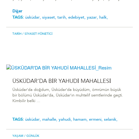
Diğer
TAGS:
üsküdar,
siyaset,
tarih,
edebiyet,
yazar,
halk,
TARIH
/ SIYASET-YÖNETICI
ÜSKÜDAR'DA BİR YAHUDİ MAHALLESİ
Üsküdar'da doğdum, Üsküdar'da büyüdüm, ömrümün büyük
bir bölümü Üsküdar'da, Üsküdar'ın muhtelif semtlerinde geçti.
Kimbilir belki ...
TAGS:
üsküdar,
mahalle,
yahudi,
hamam,
ermeni,
selanik,
YAŞAM
/ GÜNLÜK