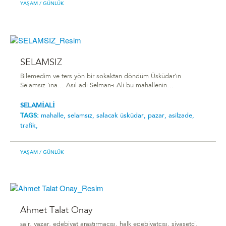
YAŞAM
/ GÜNLÜK
SELAMSIZ
Bilemedim ve ters yön bir sokaktan döndüm Üsküdar’ın
Selamsız ’ına… Asıl adı Selman-ı Ali bu mahallenin…
SELAMİALİ
TAGS:
mahalle,
selamsız,
salacak üsküdar,
pazar,
asilzade,
trafik,
YAŞAM
/ GÜNLÜK
Ahmet Talat Onay
şair, yazar, edebiyat araştırmacısı, halk edebiyatçısı, siyasetçi.