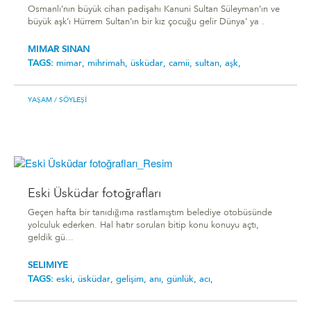
Osmanlı’nın büyük cihan padişahı Kanuni Sultan Süleyman’ın ve
büyük aşk’ı Hürrem Sultan’ın bir kız çocuğu gelir Dünya’ ya .
MIMAR SINAN
TAGS:
mimar,
mihrimah,
üsküdar,
camii,
sultan,
aşk,
YAŞAM
/ SÖYLEŞI
Eski Üsküdar fotoğrafları
Geçen hafta bir tanıdığıma rastlamıştım belediye otobüsünde
yolculuk ederken. Hal hatır soruları bitip konu konuyu açtı,
geldik gü...
SELIMIYE
TAGS:
eski,
üsküdar,
gelişim,
anı,
günlük,
acı,