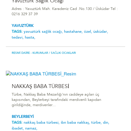
Yavuztürk Sağlık Ocağı
Adres : Yavuztürk Mah. Karadeniz Cad .No.130 / Üsküdar Tel :
0216 329 37 39
YAVUZTÜRK
TAGS:
yavuztürk sağlık ocağı,
hastahane,
özel,
üsküdar,
tedavi,
hasta,
RESMI DAIRE - KURUMLAR
/ SAĞLIK OCAKLARI
NAKKAŞ BABA TÜRBESİ
Türbe, Nakkaş Baba Mezarlığı'nın caddeye açılan üç
kapısından, Beylerbeyi tarafındaki merdivenli kapıdan
girildiğinde, merdivenler...
BEYLERBEYİ
TAGS:
nakkaş baba türbesi̇,
i̇bn baba nakkaş,
türbe,
din,
ibadet,
namaz,