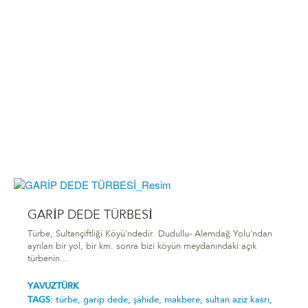
GARİP DEDE TÜRBESİ
Türbe, Sultançiftliği Köyü'ndedir. Dudullu- Alemdağ Yolu'ndan
ayrılan bir yol, bir km. sonra bizi köyün meydanındaki açık
türbenin...
YAVUZTÜRK
TAGS:
türbe,
garip dede,
şâhide,
makbere,
sultan aziz kasrı,