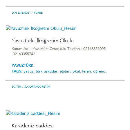
DIN & İBADET
/ TÜRBE
Yavuztürk İlköğretim Okulu
Kurum Adı : Yavuztürk Ortaokulu Telefon : 02163356005
-02163355742
YAVUZTÜRK
TAGS:
yavuz,
türk üsküdar,
eğitim,
okul,
ferah,
öğrenci,
EĞITIM
/ İLK-ORTAÖĞRETIM
Karadeniz caddesi