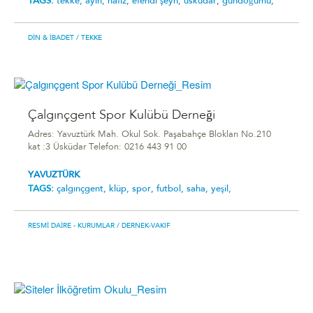
TAGS:
tekke,
ayin,
hafız,
efendi şeyh,
üsküdar,
gündoğumu,
DIN & İBADET
/ TEKKE
Çalgınçgent Spor Kulübü Derneği
Adres: Yavuztürk Mah. Okul Sok. Paşabahçe Blokları No.210
kat :3 Üsküdar Telefon: 0216 443 91 00
YAVUZTÜRK
TAGS:
çalgınçgent,
klüp,
spor,
futbol,
saha,
yeşil,
RESMI DAIRE - KURUMLAR
/ DERNEK-VAKIF