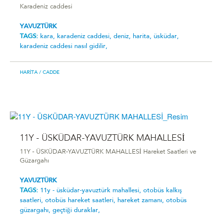
Karadeniz caddesi
YAVUZTÜRK
TAGS:
kara,
karadeniz caddesi,
deniz,
harita,
üsküdar,
karadeniz caddesi nasıl gidilir,
HARITA
/ CADDE
11Y - ÜSKÜDAR-YAVUZTÜRK MAHALLESİ
11Y - ÜSKÜDAR-YAVUZTÜRK MAHALLESİ Hareket Saatleri ve
Güzargahı
YAVUZTÜRK
TAGS:
11y - üsküdar-yavuztürk mahallesi̇,
otobüs kalkış
saatleri,
otobüs hareket saatleri,
hareket zamanı,
otobüs
güzargahı,
geçtiği duraklar,