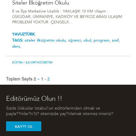
Siteler İlköğretim Okulu
İl ve İlçe Merkezine Uzaklık : YAKLAŞIK 10 KM Ulaşım :
ÜSKÜDAR, ÜMRANİYE, KADIKÖY VE BEYKOZ ARASI ULAŞIM
PROBLEMİ YOKTUR. ÇENGELK...
YAVUZTÜRK
TAGS:
siteler i̇lköğretim okulu,
öğrenci,
okul,
program,
sınıf,
ders,
EĞITIM
/ İLK-ORTAÖĞRETIM
Toplam Sayfa 2
»
1
-
2
Editörümüz Olun !!
Sizde Üsküdar Istabul'un editörlerinden olmak ve
payla??mlar?n?z? sitemizde yay?nlamak istemez misiniz?
KAY?T OL