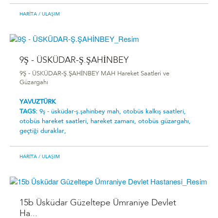
HARITA
/ ULAŞIM
9Ş - ÜSKÜDAR-Ş.ŞAHİNBEY
9Ş - ÜSKÜDAR-Ş.ŞAHİNBEY MAH Hareket Saatleri ve
Güzargahı
YAVUZTÜRK
TAGS:
9ş - üsküdar-ş.şahi̇nbey mah,
otobüs kalkış saatleri,
otobüs hareket saatleri,
hareket zamanı,
otobüs güzargahı,
geçtiği duraklar,
HARITA
/ ULAŞIM
15b Üsküdar Güzeltepe Ümraniye Devlet
Ha...