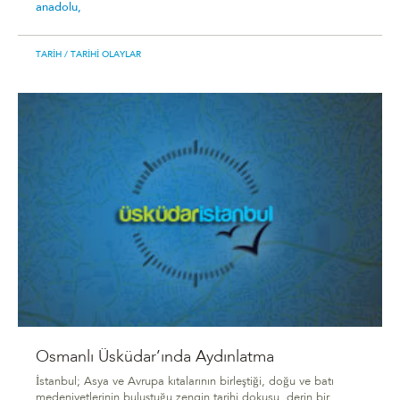
anadolu,
TARIH
/ TARIHI OLAYLAR
Osmanlı Üsküdar’ında Aydınlatma
İstanbul; Asya ve Avrupa kıtalarının birleştiği, doğu ve batı
medeniyetlerinin buluştuğu zengin tarihi dokusu, derin bir