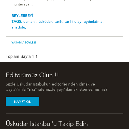
muhtevaya...
BEYLERBEYİ
TAGS:
osmanlı,
üsküdar,
tarih,
tarihi olay,
aydınlatma,
anadolu,
YAŞAM
/ SÖYLEŞI
Toplam Sayfa 1
1
Editörümüz Olun !!
Sizde Üsküdar Istabul'un editörlerinden olmak ve
payla??mlar?n?z? sitemizde yay?nlamak istemez misiniz?
KAY?T OL
Üsküdar Istanbul'u Takip Edin