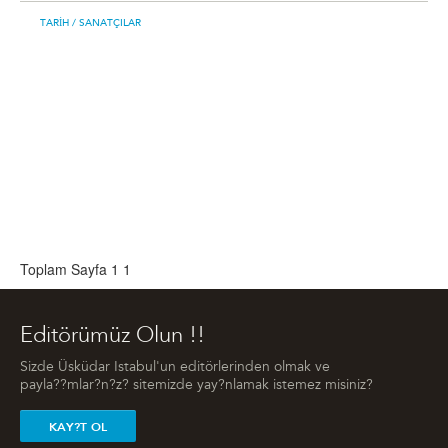
TARIH
/ SANATÇILAR
Toplam Sayfa 1
1
Editörümüz Olun !!
Sizde Üsküdar Istabul'un editörlerinden olmak ve
payla??mlar?n?z? sitemizde yay?nlamak istemez misiniz?
KAY?T OL