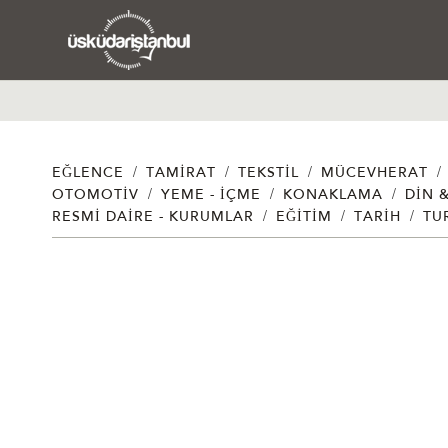
/
/
/
/
EĞLENCE
TAMIRAT
TEKSTIL
MÜCEVHERAT
/
/
/
OTOMOTIV
YEME - İÇME
KONAKLAMA
DIN 
/
/
/
RESMI DAIRE - KURUMLAR
EĞITIM
TARIH
TU