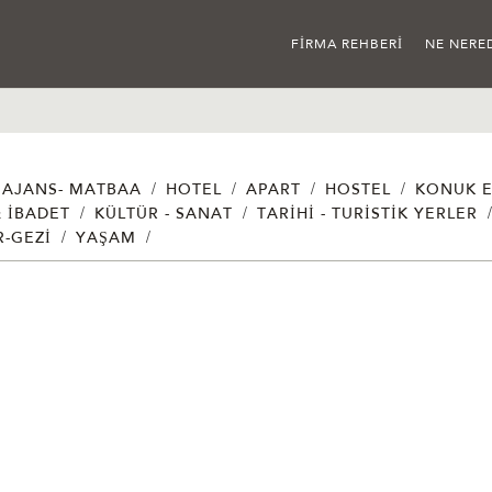
FIRMA REHBERI
NE NERE
/
/
/
/
AJANS- MATBAA
HOTEL
APART
HOSTEL
KONUK E
/
/
& İBADET
KÜLTÜR - SANAT
TARIHI - TURISTIK YERLER
/
/
R-GEZI
YAŞAM