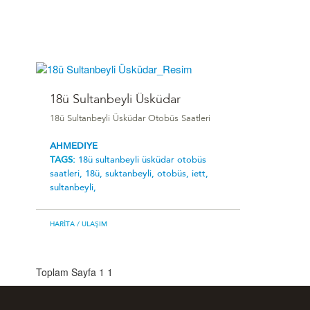
18ü Sultanbeyli Üsküdar
18ü Sultanbeyli Üsküdar Otobüs Saatleri
AHMEDIYE
TAGS:
18ü sultanbeyli üsküdar otobüs
saatleri,
18ü,
suktanbeyli,
otobüs,
iett,
sultanbeyli,
HARITA
/ ULAŞIM
Toplam Sayfa 1
1