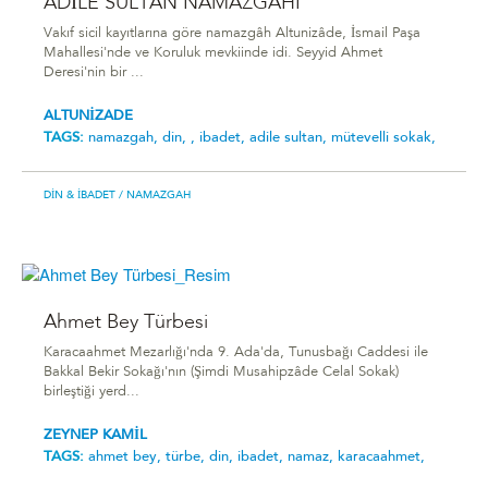
ADİLE SULTAN NAMAZGÂHI
Vakıf sicil kayıtlarına göre namazgâh Altunizâde, İsmail Paşa
Mahallesi'nde ve Koruluk mevkiinde idi. Seyyid Ahmet
Deresi'nin bir ...
ALTUNİZADE
TAGS:
namazgah,
din,
,
ibadet,
adile sultan,
mütevelli sokak,
DIN & İBADET
/ NAMAZGAH
Ahmet Bey Türbesi
Karacaahmet Mezarlığı'nda 9. Ada'da, Tunusbağı Caddesi ile
Bakkal Bekir Sokağı'nın (Şimdi Musahipzâde Celal Sokak)
birleştiği yerd...
ZEYNEP KAMİL
TAGS:
ahmet bey,
türbe,
din,
ibadet,
namaz,
karacaahmet,