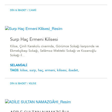
DIN & İBADET
/ CAMII
Surp Haç Ermeni Kilisesi
Kilise, Çinili Karakolu civarında, Görümce Sokağı karşısında ve
Ekmekçibaşı Sokağı, Selâmsız Mektebi Sokağı ve Kozanoğlu
Sokağı il...
SELAMİALİ
TAGS:
kilise,
surp,
haç,
ermeni,
kilisesi,
ibadet,
DIN & İBADET
/ KILISE