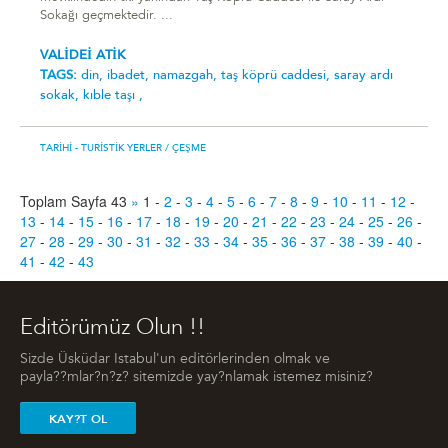
Sokağı geçmektedir. ...
VALİDEİ ATİK
TAGS:
din,
ibadet,
namazgah,
taş köprü caddesi,
saray ardı
sokak,
kıble taşı ,
TARIHI - TURISTIK YERLER
/ ÇEŞME
Toplam Sayfa 43
»
1
-
2
-
3
-
4
-
5
-
6
-
7
-
8
-
9
-
10
-
11
-
12
-
13
-
14
-
15
-
16
-
17
-
18
-
19
-
20
-
21
-
22
-
23
-
24
-
25
-
26
-
27
-
28
-
29
-
30
-
31
-
32
-
33
-
34
-
35
-
36
-
37
-
38
-
39
-
40
-
41
-
42
-
43
Editörümüz Olun !!
Sizde Üsküdar Istabul'un editörlerinden olmak ve
payla??mlar?n?z? sitemizde yay?nlamak istemez misiniz?
KAY?T OL