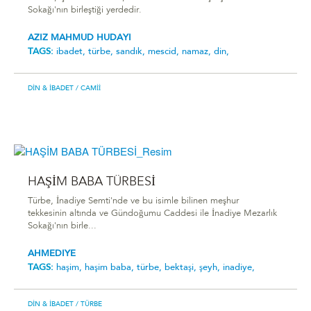
Sokağı'nın birleştiği yerdedir.
AZIZ MAHMUD HUDAYI
TAGS:
ibadet,
türbe,
sandık,
mescid,
namaz,
din,
DIN & İBADET
/ CAMII
HAŞİM BABA TÜRBESİ
Türbe, İnadiye Semti'nde ve bu isimle bilinen meşhur
tekkesinin altında ve Gündoğumu Caddesi ile İnadiye Mezarlık
Sokağı'nın birle...
AHMEDIYE
TAGS:
haşim,
haşim baba,
türbe,
bektaşi,
şeyh,
inadiye,
DIN & İBADET
/ TÜRBE