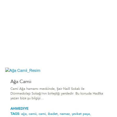
Ağa Camii
Cami Ağa hamamı mevkiinde, Şair Nailî Sokak ile
Dönmedolap Sokağı'nın birleştiği yerdedir. Bu konuda Hadîka
yazarı bize şu bilgiyi...
AHMEDIYE
TAGS:
ağa,
camii,
cami,
ibadet,
namaz,
şevket paşa,