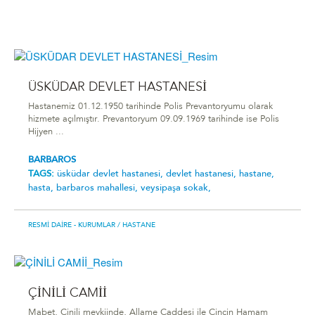
ÜSKÜDAR DEVLET HASTANESİ
Hastanemiz 01.12.1950 tarihinde Polis Prevantoryumu olarak
hizmete açılmıştır. Prevantoryum 09.09.1969 tarihinde ise Polis
Hijyen ...
BARBAROS
TAGS:
üsküdar devlet hastanesi,
devlet hastanesi,
hastane,
hasta,
barbaros mahallesi,
veysipaşa sokak,
RESMI DAIRE - KURUMLAR
/ HASTANE
ÇİNİLİ CAMİİ
Mabet, Çinili mevkiinde, Allame Caddesi ile Çinçin Hamam