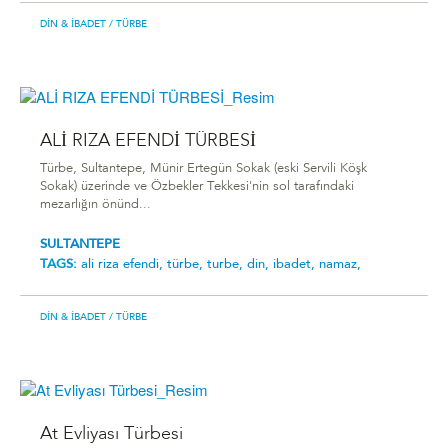
DIN & İBADET
/ TÜRBE
ALİ RIZA EFENDİ TÜRBESİ
Türbe, Sultantepe, Münir Ertegün Sokak (eski Servili Köşk
Sokak) üzerinde ve Özbekler Tekkesi'nin sol tarafındaki
mezarlığın önünd...
SULTANTEPE
TAGS:
ali riza efendi,
türbe,
turbe,
din,
ibadet,
namaz,
DIN & İBADET
/ TÜRBE
At Evliyası Türbesi