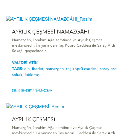
AYRILIK ÇEŞMESİ NAMAZGÂHI
Namazgâh, İbrahim Ağa semtinde ve Ayrılık Çeşmesi
mevkiindedir. İki yanından Taş Köprü Caddesi ile Saray Ardı
Sokağı geçmektedir. ...
VALİDEİ ATİK
TAGS:
din,
ibadet,
namazgah,
taş köprü caddesi,
saray ardı
sokak,
kıble taşı ,
DIN & İBADET
/ NAMAZGAH
AYRILIK ÇEŞMESİ
Namazgâh, İbrahim Ağa semtinde ve Ayrılık Çeşmesi
mevkiindedir. İki yanından Taş Köprü Caddesi ile Saray Ardı