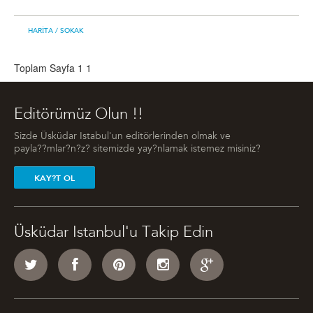
HARITA
/ SOKAK
Toplam Sayfa 1
1
Editörümüz Olun !!
Sizde Üsküdar Istabul'un editörlerinden olmak ve
payla??mlar?n?z? sitemizde yay?nlamak istemez misiniz?
KAY?T OL
Üsküdar Istanbul'u Takip Edin