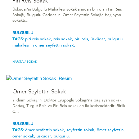
Piri Reis Sokak
Üsküdar’ın Bulgurlu Mahallesi sokaklarından biri olan Piri Reis
Sokağı, Bulgurlu Caddesi’ni Ömer Seyfettin Sokağa bağlayan
sokaktı...
BULGURLU
TAGS:
piri reis sokak,
reis sokak,
piri reis,
üsküdar,
bulgurlu
mahallesi ,
i ömer seyfettin sokak,
HARITA
/ SOKAK
Ömer Seyfettin Sokak
Yıldırım Sokağı’nı Doktor Eyüpoğlu Sokağı’na bağlayan sokak,
Dadaş, Turgut Reis ve Piri Reis sokakları ile kesişmektedir. Birlik
C...
BULGURLU
TAGS:
ömer seyfettin sokak,
seyfettin sokak,
ömer seyfettin,
ömer sokak,
üsküdar,
bulgurlu,