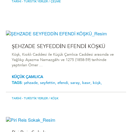
TARIHI - TURISTIK YERLER
/ ÇEŞME
ŞEHZADE SEYFEDDİN EFENDİ KÖŞKÜ
Köşk, Kısıklı Caddesi ile Küçük Çamlıca Caddesi arasında ve
Yağlıkçı Ayazma Namazgâhı ve 1275 (1858-59) tarihinde
yaptırılan Ömer ...
KÜÇÜK ÇAMLICA
TAGS:
şehzade,
seyfettin,
efendi,
saray,
kasır,
köşk,
TARIHI - TURISTIK YERLER
/ KÖŞK