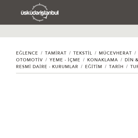
/
/
/
/
EĞLENCE
TAMIRAT
TEKSTIL
MÜCEVHERAT
/
/
/
OTOMOTIV
YEME - İÇME
KONAKLAMA
DIN 
/
/
/
RESMI DAIRE - KURUMLAR
EĞITIM
TARIH
TU