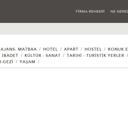
FIRMA REHBERI
NE NERE
/
/
/
/
AJANS- MATBAA
HOTEL
APART
HOSTEL
KONUK E
/
/
& İBADET
KÜLTÜR - SANAT
TARIHI - TURISTIK YERLER
/
/
R-GEZI
YAŞAM