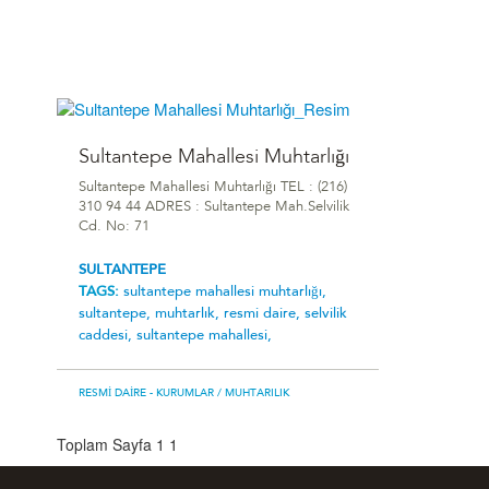
Sultantepe Mahallesi Muhtarlığı
Sultantepe Mahallesi Muhtarlığı TEL : (216)
310 94 44 ADRES : Sultantepe Mah.Selvilik
Cd. No: 71
SULTANTEPE
TAGS:
sultantepe mahallesi muhtarlığı,
sultantepe,
muhtarlık,
resmi daire,
selvilik
caddesi,
sultantepe mahallesi,
RESMI DAIRE - KURUMLAR
/ MUHTARILIK
Toplam Sayfa 1
1