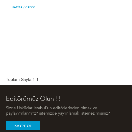
HARITA
/ CADDE
Toplam Sayfa 1
1
Editörümüz Olun !!
Sizde Üsküdar Istabul'un editörlerinden olmak ve
payla??mlar?n?z? sitemizde yay?nlamak istemez misiniz?
KAY?T OL