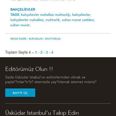
BAHÇELİEVLER
TAGS:
bahçelievler mahallesi muhtarlığı,
bahçelievler,
bahçelievler mahallesi,
muhtarlık,
sultan murat caddesi,
sultan murat,
RESMI DAIRE - KURUMLAR
/ MUHTARILIK
Toplam Sayfa 4
»
1
-
2
-
3
-
4
Editörümüz Olun !!
Sizde Üsküdar Istabul'un editörlerinden olmak ve
payla??mlar?n?z? sitemizde yay?nlamak istemez misiniz?
KAY?T OL
Üsküdar Istanbul'u Takip Edin