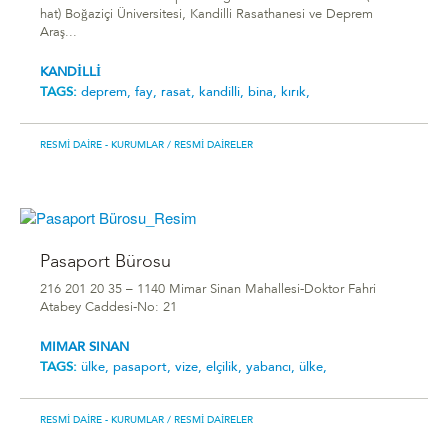
hat) Boğaziçi Üniversitesi, Kandilli Rasathanesi ve Deprem
Araş...
KANDİLLİ
TAGS:
deprem,
fay,
rasat,
kandilli,
bina,
kırık,
RESMI DAIRE - KURUMLAR
/ RESMI DAIRELER
Pasaport Bürosu
216 201 20 35 – 1140 Mimar Sinan Mahallesi-Doktor Fahri
Atabey Caddesi-No: 21
MIMAR SINAN
TAGS:
ülke,
pasaport,
vize,
elçilik,
yabancı,
ülke,
RESMI DAIRE - KURUMLAR
/ RESMI DAIRELER