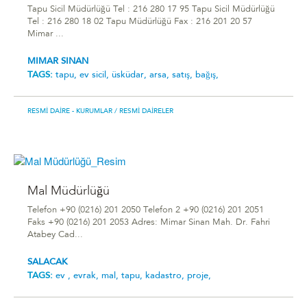
Tapu Sicil Müdürlüğü Tel : 216 280 17 95 Tapu Sicil Müdürlüğü
Tel : 216 280 18 02 Tapu Müdürlüğü Fax : 216 201 20 57
Mimar ...
MIMAR SINAN
TAGS:
tapu,
ev sicil,
üsküdar,
arsa,
satış,
bağış,
RESMI DAIRE - KURUMLAR
/ RESMI DAIRELER
Mal Müdürlüğü
Telefon +90 (0216) 201 2050 Telefon 2 +90 (0216) 201 2051
Faks +90 (0216) 201 2053 Adres: Mimar Sinan Mah. Dr. Fahri
Atabey Cad...
SALACAK
TAGS:
ev ,
evrak,
mal,
tapu,
kadastro,
proje,