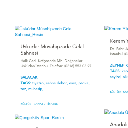
Kerem Y
Üsküdar Müsahipzade Celal
Dr. Fahri 
Sahnesi
İstanbul (
Halk Cad. Kefçedede Mh. Doğancılar
ZEYNEP 
Üsküdar/İstanbul Telefon: (0216) 553 03 97
TAGS:
ke
seyirci,
alk
SALACAK
TAGS:
tiyatro,
sahne dekor,
eser,
prova,
toz,
muhasip,
KÜLTÜR - SA
KÜLTÜR - SANAT
/ TIYATRO
Anadolu