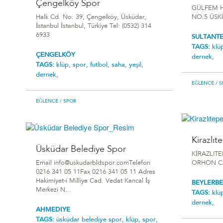
Çengelköy Spor
GÜLFEM H
Halk Cd. No: 39, Çengelköy, Üsküdar,
NO:5 ÜSK
İstanbul İstanbul, Türkiye Tel: (0532) 314
6933
SULTANT
TAGS:
klü
ÇENGELKÖY
dernek,
TAGS:
klüp,
spor,
futbol,
saha,
yeşil,
dernek,
EĞLENCE
/ S
EĞLENCE
/ SPOR
Kirazlıt
Üsküdar Belediye Spor
KİRAZLIT
Email info@uskudarbldspor.comTelefon
ORHON CA
0216 341 05 11Fax 0216 341 05 11 Adres
Hakimiyet-i Milliye Cad. Vedat Kancal İş
BEYLERBE
Merkezi N...
TAGS:
klü
dernek,
AHMEDIYE
TAGS:
üsküdar belediye spor,
klüp,
spor,