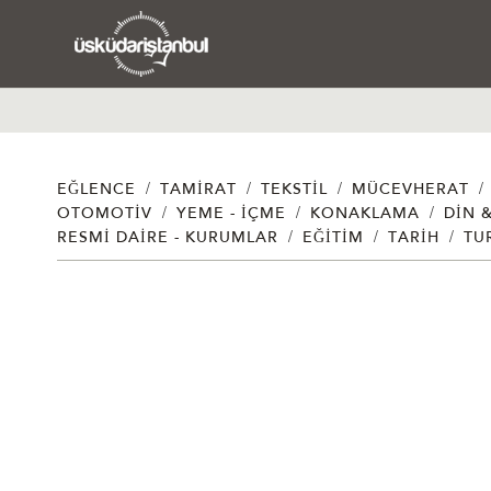
/
/
/
/
EĞLENCE
TAMIRAT
TEKSTIL
MÜCEVHERAT
/
/
/
OTOMOTIV
YEME - İÇME
KONAKLAMA
DIN 
/
/
/
RESMI DAIRE - KURUMLAR
EĞITIM
TARIH
TU