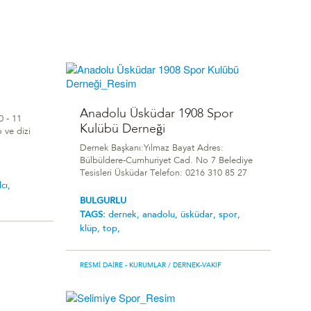
Anadolu Üsküdar 1908 Spor
0 - 11
Kulübü Derneği
o ve dizi
Dernek Başkanı:Yılmaz Bayat Adres:
Bülbüldere-Cumhuriyet Cad. No 7 Belediye
Tesisleri Üsküdar Telefon: 0216 310 85 27
cı,
BULGURLU
TAGS:
dernek,
anadolu,
üsküdar,
spor,
klüp,
top,
RESMI DAIRE - KURUMLAR
/ DERNEK-VAKIF