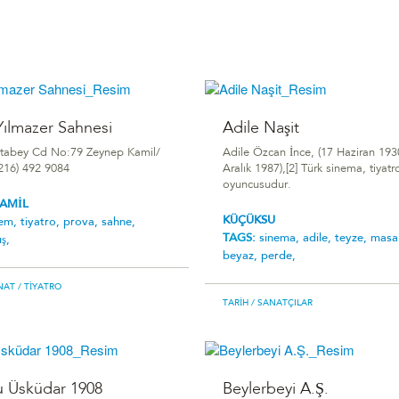
ılmazer Sahnesi
Adile Naşit
Atabey Cd No:79 Zeynep Kamil/
Adile Özcan İnce, (17 Haziran 193
0216) 492 9084
Aralık 1987),[2] Türk sinema, tiyatr
oyuncusudur.
KAMİL
KÜÇÜKSU
rem,
tiyatro,
prova,
sahne,
TAGS:
sinema,
adile,
teyze,
masal
ış,
beyaz,
perde,
NAT
/ TIYATRO
TARIH
/ SANATÇILAR
 Üsküdar 1908
Beylerbeyi A.Ş.