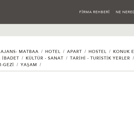
FIRMA REHBERI
NE NERE
/
/
/
/
AJANS- MATBAA
HOTEL
APART
HOSTEL
KONUK E
/
/
& İBADET
KÜLTÜR - SANAT
TARIHI - TURISTIK YERLER
/
/
R-GEZI
YAŞAM