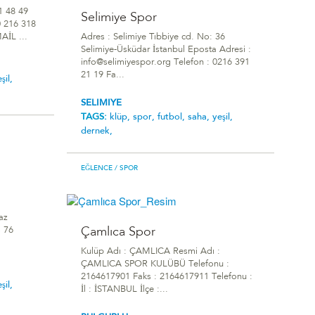
1 48 49
Selimiye Spor
0 216 318
AİL ...
Adres : Selimiye Tıbbiye cd. No: 36
Selimiye-Üsküdar İstanbul Eposta Adresi :
info@selimiyespor.org Telefon : 0216 391
21 19 Fa...
şil,
SELIMIYE
TAGS:
klüp,
spor,
futbol,
saha,
yeşil,
dernek,
EĞLENCE
/ SPOR
az
Çamlıca Spor
o 76
Kulüp Adı : ÇAMLICA Resmi Adı :
ÇAMLICA SPOR KULÜBÜ Telefonu :
2164617901 Faks : 2164617911 Telefonu :
şil,
İl : İSTANBUL İlçe :...