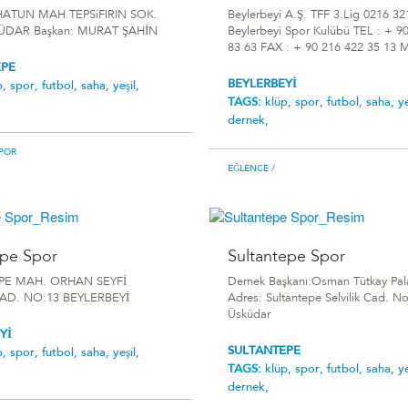
ATUN MAH.TEPSiFIRIN SOK.
Beylerbeyi A.Ş. TFF 3.Lig 0216 32
ÜDAR Başkan: MURAT ŞAHİN
Beylerbeyi Spor Kulübü TEL : + 9
83 63 FAX : + 90 216 422 35 13 M
EPE
BEYLERBEYİ
p,
spor,
futbol,
saha,
yeşil,
TAGS:
klüp,
spor,
futbol,
saha,
ye
dernek,
POR
EĞLENCE
/
epe Spor
Sultantepe Spor
EPE MAH. ORHAN SEYFİ
Dernek Başkanı:Osman Tütkay Pal
D. NO:13 BEYLERBEYİ
Adres: Sultantepe Selvilik Cad. N
Üsküdar
Yİ
SULTANTEPE
p,
spor,
futbol,
saha,
yeşil,
TAGS:
klüp,
spor,
futbol,
saha,
ye
dernek,