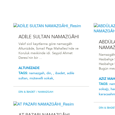
ADİLE SULTAN NAMAZGÂHI
ABDÜLA
Vakıf sicil kayıtlarına göre namazgâh
NAMAZ
Altunizâde, İsmail Paşa Mahallesi'nde ve
Koruluk mevkiinde idi. Seyyid Ahmet
Namazgâh, 
Deresi'nin bir ...
Hasbahçe S
Hasbahçe So
ALTUNİZADE
Bugün mev
TAGS:
namazgah,
din,
,
ibadet,
adile
sultan,
mütevelli sokak,
AZIZ MA
TAGS:
na
sokağı,
ha
DIN & İBADET
/ NAMAZGAH
karacaahm
DIN & İBADE