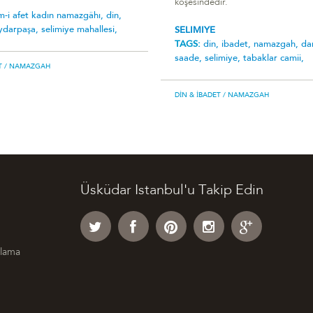
köşesindedir.
m-i̇ afet kadin namazgâhi,
din,
ydarpaşa,
selimiye mahallesi,
SELIMIYE
TAGS:
din,
ibadet,
namazgah,
da
saade,
selimiye,
tabaklar camii,
T
/ NAMAZGAH
DIN & İBADET
/ NAMAZGAH
Üsküdar Istanbul'u Takip Edin
klama