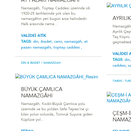
AT PAZARI NAMAZGÂHI
Namazgâh, Toptaşı Caddesi üzerinde idi.
1920-25 tarihlerinde yok olan bu
AYRILI
namazgâhın yeri bugün arsa halindedir.
Halk arasında nama...
Namazgâh,
Ayrılık Çeş
VALİDEİ ATİK
Taş Köprü 
TAGS:
din,
ibadet,
cami,
namazgâh,
at
geçmektedir
pazari namazgâhi,
toptaşı caddesi ,
VALİDEİ 
TAGS:
din
DIN & İBADET
/ NAMAZGAH
caddesi,
s
TARIHI - TUR
BÜYÜK ÇAMLICA
NAMAZGÂHI
Namazgâh, Kısıklı-Büyük Çamlıca yolu
üzerinde ve bu yoldan Sefa Tepesi'ne çı-
ÇEŞM-İ
kılan yolun solunda, Tomruk Suyuna giden
NAMAZ
Küplüce yol...