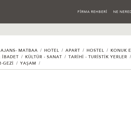
FIRMA REHBERI
NE NERE
/
/
/
/
AJANS- MATBAA
HOTEL
APART
HOSTEL
KONUK E
/
/
& İBADET
KÜLTÜR - SANAT
TARIHI - TURISTIK YERLER
/
/
R-GEZI
YAŞAM