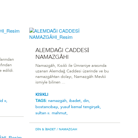
ALEMDAĞI CADDESİ
NAMAZGÂHI
larından
afından
Namazgâh, Kısıklı ile Ümraniye arasında
 edildi.
uzanan Alemdağ Caddesi üzerinde ve bu
namazgâhtan dolayı, Namazgâh Mevkii
ismiyle bilinen ...
KISIKLI
d ii,
TAGS:
namazgâh,
ibadet,
din,
bostancibaşi,
yusuf kemal tengirşek,
sultan ii. mahmut,
DIN & İBADET
/ NAMAZGAH