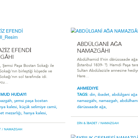
ABDÜLGANİ AĞA
ZİZ EFENDİ
NAMAZGÂHI
GÂHI
Abdülhamid II’nin dârüssaade ağa
(İstanbul 1839- ?). Hamdi Paşa tar
Şemsi Paşa Bostan Sokağı ile
Sultan Abdülazizle annesine hediye
okağı'nın birleştiği köşede ve
Hare...
kağı'nın sol tarafında idi.
cu...
AHMEDIYE
HMUD HUDAYI
TAGS:
din,
ibadet,
abdülgani̇ ağa
mazgâh,
şemsi paşa bostan
namazgâhi,
namazgah,
abdülhami
nya kalesi,
küçük selimiye camii,
dârüssaade ağa,
et mezarlığı,
hanya kalesi,
DIN & İBADET
/ NAMAZGAH
T
/ NAMAZGAH