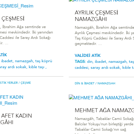
AYRILIK ÇEŞMESİ
K ÇEŞMESİ
NAMAZGÂHI
 İbrahim Ağa semtinde ve
Namazgâh, İbrahim Ağa semtinde
mesi mevkiindedir. İki yanından
Ayrılık Çeşmesi mevkiindedir. İki 
Caddesi ile Saray Ardı Sokağı
Taş Köprü Caddesi ile Saray Ardı 
. ...
geçmektedir. ...
ATİK
VALİDEİ ATİK
,
ibadet,
namazgah,
taş köprü
TAGS:
din,
ibadet,
namazgah,
ta
aray ardı sokak,
kıble taşı ,
caddesi,
saray ardı sokak,
kıble t
ISTIK YERLER
/ ÇEŞME
DIN & İBADET
/ NAMAZGAH
MEHMET AĞA NAMAZG
 AFET KADIN
Namazgâh, Tabaklar Camii Sokağı 
GÂHI
Balcılar Yokuşu'nun birleştiği yerde
Tabaklar Camii Sokağı'nın sağ