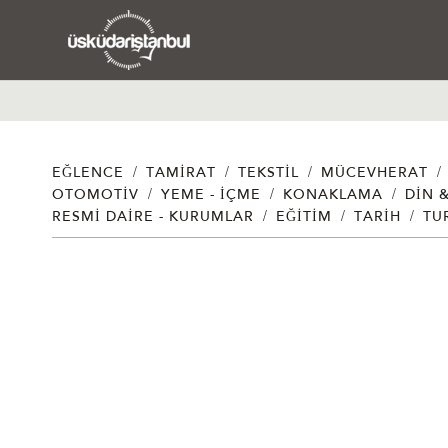
/
/
/
/
EĞLENCE
TAMIRAT
TEKSTIL
MÜCEVHERAT
/
/
/
OTOMOTIV
YEME - İÇME
KONAKLAMA
DIN 
/
/
/
RESMI DAIRE - KURUMLAR
EĞITIM
TARIH
TU