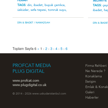
FERAH
SELIMIYE
TAGS:
din,
ibadet,
buyuk çamlıca,
TAGS:
çeş
üsküdar,
sefa tepesi,
tomruk suyu,
ibadet,
ha
DIN & İBADET
/ NAMAZGAH
DIN & İBADE
Toplam Sayfa 6
»
1
-
2
-
3
-
4
-
5
-
6
PROFCAT MEDIA
Firma Rehberi
PLUG DIGITAL
Ne Nerede ?
Konaklama
www.profcat.com
İletişim
www.plugdigital.co.uk
Emlak & Kona
Galeri
© 2014 - 2026 www.uskudaristanbul.com
Haberler