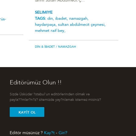
tarihli Sultan Abdülmecit Ç...
SELIMIYE
TAGS:
din,
ibadet,
namazgah,
rüs-
haydarpaşa,
sultan abdülmecit çeşmesi,
mehmet raif bey,
DIN & İBADET
/ NAMAZGAH
Editörümüz Olun !!
Sizde Üsküdar ?stabul'un editörlerinden olmak ve
payla??mlar?n?z? sitemizde yay?nlamak istemez misiniz?
KAYIT OL
Editör müsünüz ?
Kay?t
-
Giri?