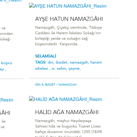
AYŞE HATUN NAMAZGÂHI
Namazgâh, Çiçekçi semtinde, Tıbbiye
 ve
Caddesi ile Harem İskelesi Sokağı'nın
yanından
birleştiği yerde ve sokağın sağ
Sokağı
köşesindedir. Karşısında...
SELAMİALİ
TAGS:
din,
ibadet,
namazgah,
harem
ş köprü
i̇skelesi ,
iii. selim,
çeşme,
aşı ,
DIN & İBADET
/ NAMAZGAH
HALİD AĞA NAMAZGÂHI
ÂHI
Namazgâh, meşhur Haydarpaşa
ile
Sahrası'nda ve bugünkü Ticaret Lisesi
 ve
bahçe duvarının önündeki 1255 (1839)