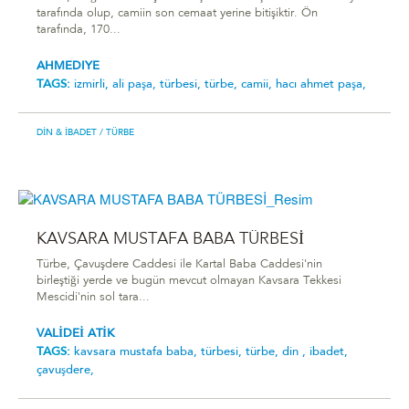
tarafında olup, camiin son cemaat yerine bitişiktir. Ön
tarafında, 170...
AHMEDIYE
TAGS:
izmirli,
ali paşa,
türbesi,
türbe,
camii,
hacı ahmet paşa,
DIN & İBADET
/ TÜRBE
KAVSARA MUSTAFA BABA TÜRBESİ
Türbe, Çavuşdere Caddesi ile Kartal Baba Caddesi'nin
birleştiği yerde ve bugün mevcut olmayan Kavsara Tekkesi
Mescidi'nin sol tara...
VALİDEİ ATİK
TAGS:
kavsara mustafa baba,
türbesi,
türbe,
din ,
ibadet,
çavuşdere,