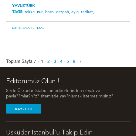
YAVUZTÜRK
TAGS:
tekke,
nur,
hoca,
dergah,
ayin,
tarikat,
DIN & İBADET
/ TEKKE
Toplam Sayfa 7
»
1
-
2
-
3
-
4
-
5
-
6
-
7
Editörümüz Olun !!
Sizde Üsküdar Istabul'un editörlerinden olmak ve
payla??mlar?n?z? sitemizde yay?nlamak istemez misiniz?
KAY?T OL
Üsküdar Istanbul'u Takip Edin