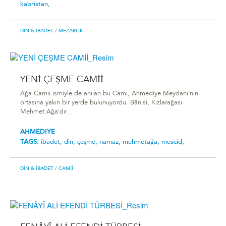
kabristan,
DIN & İBADET
/ MEZARLIK
YENİ ÇEŞME CAMİİ
Ağa Camii ismiyle de anılan bu Cami, Ahmediye Meydanı'nın
ortasına yakın bir yerde bulunuyordu. Bânisi, Kızlarağası
Mehmet Ağa'dır...
AHMEDIYE
TAGS:
ibadet,
din,
çeşme,
namaz,
mehmetağa,
mescid,
DIN & İBADET
/ CAMII