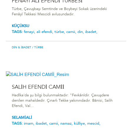
FENÂYÎ ALİ EFENDİ TÜRBESİ
Türbe, Çavuşbaşı Semtinde ve Boybeyi Sokak üzerindeki
Fenâyî Tekkesi Mescidi avlusundadır.
KÜÇÜKSU
TAGS:
fenayi,
ali efendi,
türbe,
camii,
din,
ibadet,
DIN & İBADET
/ TÜRBE
SALİH EFENDİ CAMİİ
Hadîka'da şu bilgi bulunmaktadır: "Fevkânîdir. Çavuşdere
denilen mahaldedir. Çınarlı Tekke yakınındadır. Bânisi, Salih
Efendi, Val...
SELAMİALİ
TAGS:
imam,
ibadet,
camii,
namaz,
külliye,
mescid,