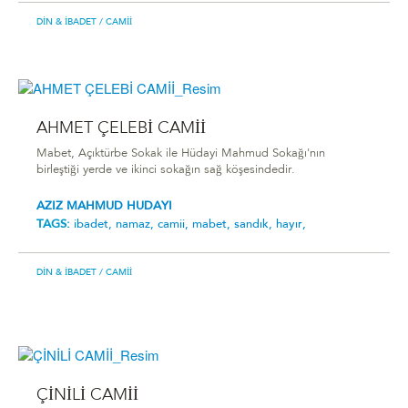
DIN & İBADET
/ CAMII
AHMET ÇELEBİ CAMİİ
Mabet, Açıktürbe Sokak ile Hüdayi Mahmud Sokağı'nın
birleştiği yerde ve ikinci sokağın sağ köşesindedir.
AZIZ MAHMUD HUDAYI
TAGS:
ibadet,
namaz,
camii,
mabet,
sandık,
hayır,
DIN & İBADET
/ CAMII
ÇİNİLİ CAMİİ