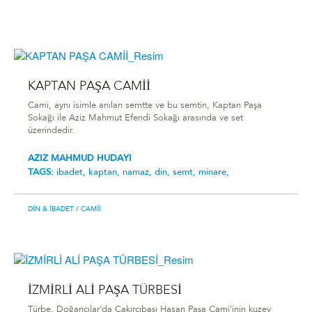
KAPTAN PAŞA CAMİİ
Cami, aynı isimle anılan semtte ve bu semtin, Kaptan Paşa
Sokağı ile Aziz Mahmut Efendi Sokağı arasında ve set
üzerindedir.
AZIZ MAHMUD HUDAYI
TAGS:
ibadet,
kaptan,
namaz,
din,
semt,
minare,
DIN & İBADET
/ CAMII
İZMİRLİ ALİ PAŞA TÜRBESİ
Türbe, Doğancılar'da Çakırcıbaşı Hasan Paşa Cami'inin kuzey