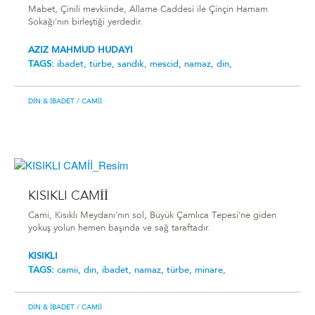
Mabet, Çinili mevkiinde, Allame Caddesi ile Çinçin Hamam
Sokağı'nın birleştiği yerdedir.
AZIZ MAHMUD HUDAYI
TAGS:
ibadet,
türbe,
sandık,
mescid,
namaz,
din,
DIN & İBADET
/ CAMII
KISIKLI CAMİİ
Cami, Kısıklı Meydanı'nın sol, Büyük Çamlıca Tepesi'ne giden
yokuş yolun hemen başında ve sağ taraftadır.
KISIKLI
TAGS:
camii,
din,
ibadet,
namaz,
türbe,
minare,
DIN & İBADET
/ CAMII