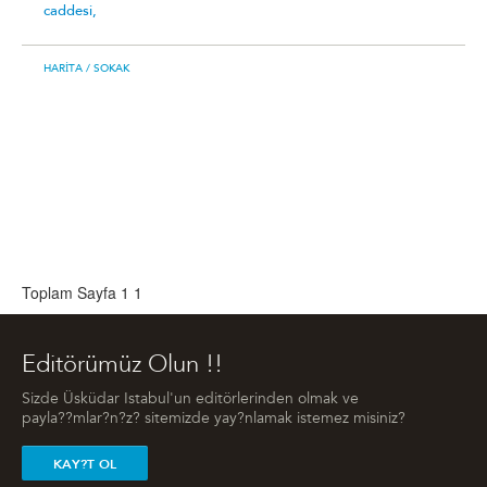
caddesi,
HARITA
/ SOKAK
Toplam Sayfa 1
1
Editörümüz Olun !!
Sizde Üsküdar Istabul'un editörlerinden olmak ve
payla??mlar?n?z? sitemizde yay?nlamak istemez misiniz?
KAY?T OL