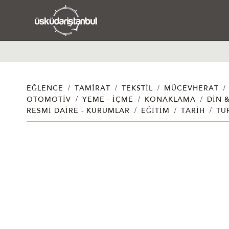
/
/
/
/
EĞLENCE
TAMIRAT
TEKSTIL
MÜCEVHERAT
/
/
/
OTOMOTIV
YEME - İÇME
KONAKLAMA
DIN 
/
/
/
RESMI DAIRE - KURUMLAR
EĞITIM
TARIH
TU