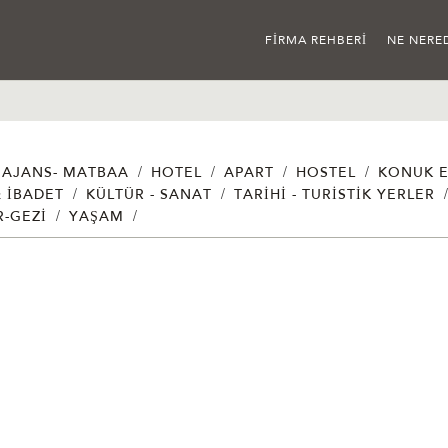
FIRMA REHBERI
NE NERE
/
/
/
/
AJANS- MATBAA
HOTEL
APART
HOSTEL
KONUK E
/
/
& İBADET
KÜLTÜR - SANAT
TARIHI - TURISTIK YERLER
/
/
R-GEZI
YAŞAM