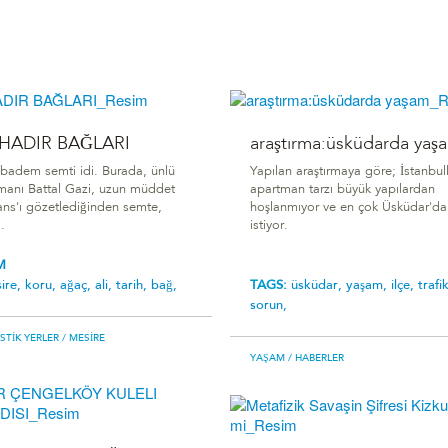
AHADIR BAĞLARI
araştırma:üsküdarda yaş
ıbadem semti idi. Burada, ünlü
Yapılan araştırmaya göre; İstanbull
manı Battal Gazi, uzun müddet
apartman tarzı büyük yapılardan
ans'ı gözetlediğinden semte,
hoşlanmıyor ve en çok Üsküdar'd
.
istiyor.
M
ire,
koru,
ağaç,
ali,
tarih,
bağ,
TAGS:
üsküdar,
yaşam,
ilçe,
trafi
sorun,
ISTIK YERLER
/ MESIRE
YAŞAM
/ HABERLER