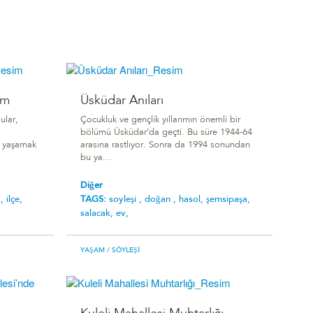
am
Üsküdar Anıları
ular,
Çocukluk ve gençlik yıllarımın önemli bir
bölümü Üsküdar’da geçti. Bu süre 1944-64
a yaşamak
arasına rastlıyor. Sonra da 1994 sonundan
bu ya...
Diğer
k,
ilçe,
TAGS:
soyleşi ,
doğan ,
hasol,
şemsipaşa,
salacak,
ev,
YAŞAM
/ SÖYLEŞI