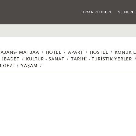
FIRMA REHBERI
NE NERE
/
/
/
/
AJANS- MATBAA
HOTEL
APART
HOSTEL
KONUK E
/
/
& İBADET
KÜLTÜR - SANAT
TARIHI - TURISTIK YERLER
/
/
R-GEZI
YAŞAM