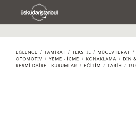
/
/
/
/
EĞLENCE
TAMIRAT
TEKSTIL
MÜCEVHERAT
/
/
/
OTOMOTIV
YEME - İÇME
KONAKLAMA
DIN 
/
/
/
RESMI DAIRE - KURUMLAR
EĞITIM
TARIH
TU