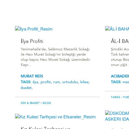
İlya Profiti
ÂL-İ B
Yenimahalle'de, Selâmsız Mezarlık Sokağı
Şimdiki Ac
ile Hacı Murat Sokağı'nn birleştiği yerde
Türk kahra
olup kapısı Hacı Murat Sokağı üzerindedir.
oturup Biz
Kapı...
onun yiğit..
MURAT REİS
ACIBADE
TAGS:
i̇lya,
profiti,
rum,
ortodoks,
kilise,
TAGS:
mes
ibadet,
TARIHI - TUR
DIN & İBADET
/ KILISE