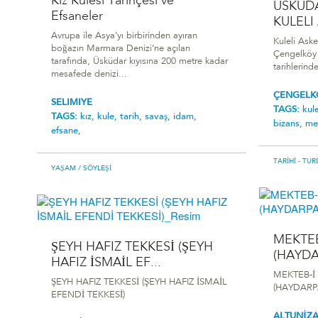
Kız Kulesi Tarihçesi ve
ÜSKÜD
Efsaneler
KULELI
Avrupa ile Asya’yı birbirinden ayıran
Kuleli Aske
boğazın Marmara Denizi’ne açılan
Çengelköy 
tarafında, Üsküdar kıyısına 200 metre kadar
tarihlerinde
mesafede denizi...
ÇENGELK
SELIMIYE
TAGS:
kule
TAGS:
kız,
kule,
tarih,
savaş,
idam,
bizans,
mes
efsane,
TARIHI - TUR
YAŞAM
/ SÖYLEŞI
MEKTEB
ŞEYH HAFIZ TEKKESİ (ŞEYH
(HAYDA
HAFIZ İSMAİL EF...
MEKTEB-İ 
ŞEYH HAFIZ TEKKESİ (ŞEYH HAFIZ İSMAİL
(HAYDARPA
EFENDİ TEKKESİ)
ALTUNİZ