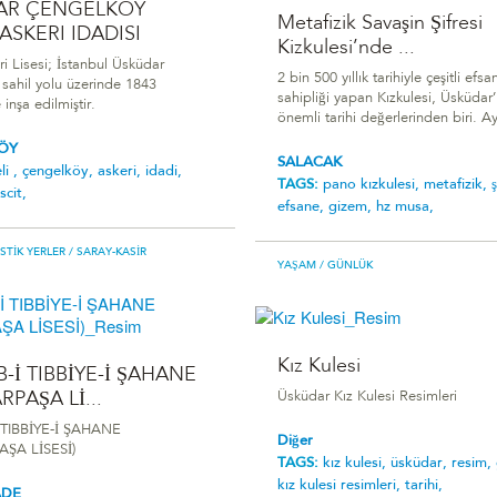
AR ÇENGELKÖY
Metafizik Savaşin Şifresi
 ASKERI IDADISI
Kizkulesi’nde ...
ri Lisesi; İstanbul Üsküdar
2 bin 500 yıllık tarihiyle çeşitli efs
sahil yolu üzerinde 1843
sahipliği yapan Kızkulesi, Üsküdar’
 inşa edilmiştir.
önemli tarihi değerlerinden biri. Ay
ÖY
SALACAK
li ,
çengelköy,
askeri,
idadi,
TAGS:
pano kızkulesi,
metafizik,
ş
cit,
efsane,
gizem,
hz musa,
ISTIK YERLER
/ SARAY-KASIR
YAŞAM
/ GÜNLÜK
Kız Kulesi
-İ TIBBİYE-İ ŞAHANE
RPAŞA Lİ...
Üsküdar Kız Kulesi Resimleri
TIBBİYE-İ ŞAHANE
Diğer
ŞA LİSESİ)
TAGS:
kız kulesi,
üsküdar,
resim,
kız kulesi resimleri,
tarihi,
ADE