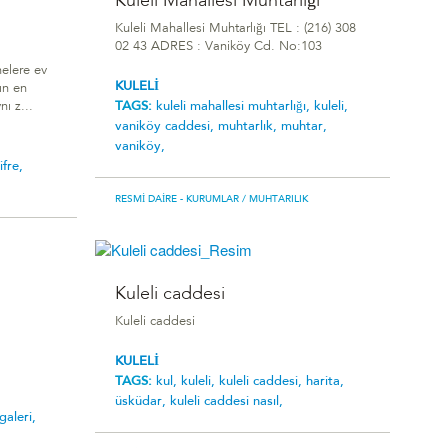
Kuleli Mahallesi Muhtarlığı
Kuleli Mahallesi Muhtarlığı TEL : (216) 308
02 43 ADRES : Vaniköy Cd. No:103
anelere ev
KULELİ
ın en
TAGS:
kuleli mahallesi muhtarlığı,
kuleli,
nı z...
vaniköy caddesi,
muhtarlık,
muhtar,
vaniköy,
ifre,
RESMI DAIRE - KURUMLAR
/ MUHTARILIK
Kuleli caddesi
Kuleli caddesi
KULELİ
TAGS:
kul,
kuleli,
kuleli caddesi,
harita,
üsküdar,
kuleli caddesi nasıl,
galeri,