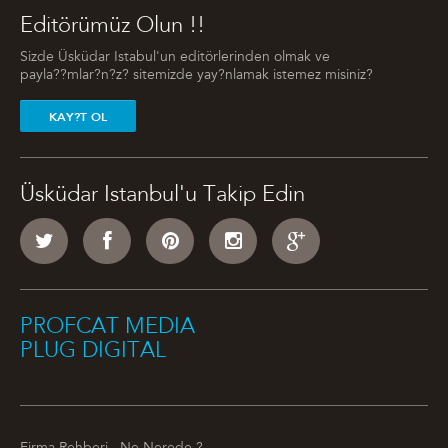
Editörümüz Olun !!
Sizde Üsküdar Istabul'un editörlerinden olmak ve
payla??mlar?n?z? sitemizde yay?nlamak istemez misiniz?
KAY?T OL
Üsküdar Istanbul'u Takip Edin
PROFCAT MEDIA
PLUG DIGITAL