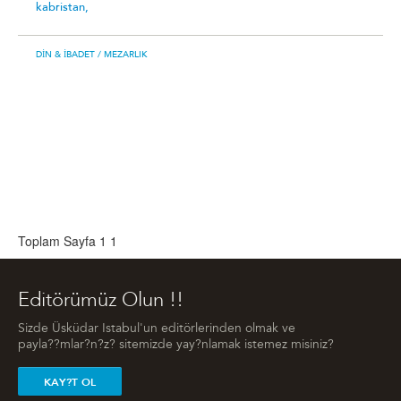
kabristan,
DIN & İBADET
/ MEZARLIK
Toplam Sayfa 1
1
Editörümüz Olun !!
Sizde Üsküdar Istabul'un editörlerinden olmak ve
payla??mlar?n?z? sitemizde yay?nlamak istemez misiniz?
KAY?T OL