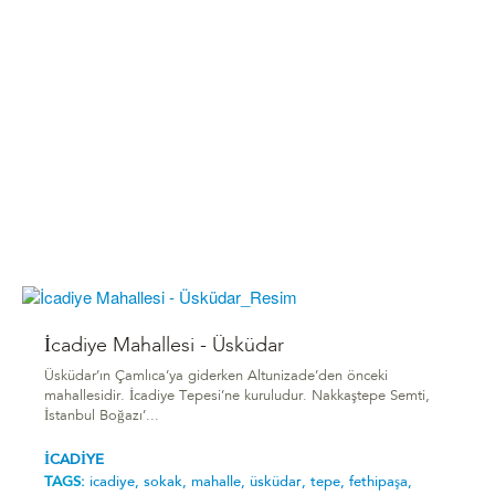
İcadiye Mahallesi - Üsküdar
Üsküdar’ın Çamlıca’ya giderken Altunizade’den önceki
mahallesidir. İcadiye Tepesi’ne kuruludur. Nakkaştepe Semti,
İstanbul Boğazı’...
İCADİYE
TAGS:
icadiye,
sokak,
mahalle,
üsküdar,
tepe,
fethipaşa,