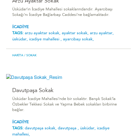
Arzu Ayaktar Sokak
Üsküdar’ın İcadiye Mahallesi sokaklarındandır. Ayarcıbaşı
Sokağı’nı İcadiye Bağlarbaşı Caddesi’ne bağlamaktadır.
İCADİYE
TAGS:
arzu ayaktar sokak,
ayaktar sokak,
arzu ayaktar,
üsküdar,
i̇cadiye mahallesi ,
ayarcıbaşı sokak,
HARITA
/ SOKAK
Davutpaşa Sokak
Üsküdar İcadiye Mahallesi’nde bir sokaktır. Barışık Sokak’la
Özbekler Tekkesi Sokak ve Yapma Bebek sokakları birbirine
bağlar.
İCADİYE
TAGS:
davutpaşa sokak,
davutpaşa ,
üsküdar,
i̇cadiye
mahallesi,