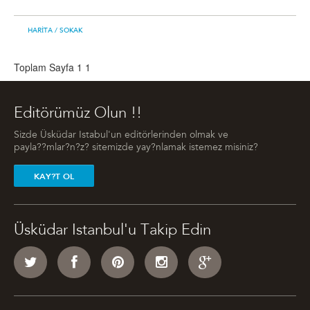
HARITA
/ SOKAK
Toplam Sayfa 1
1
Editörümüz Olun !!
Sizde Üsküdar Istabul'un editörlerinden olmak ve
payla??mlar?n?z? sitemizde yay?nlamak istemez misiniz?
KAY?T OL
Üsküdar Istanbul'u Takip Edin