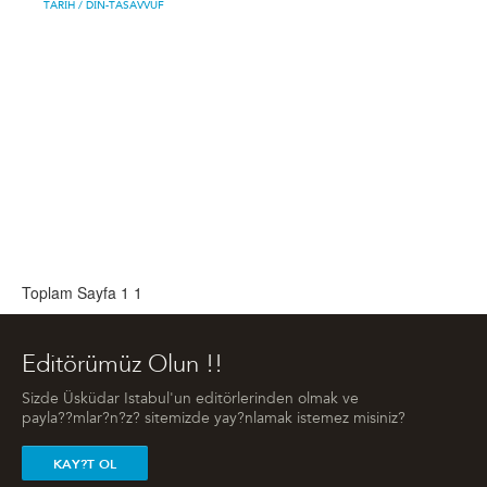
TARIH
/ DIN-TASAVVUF
Toplam Sayfa 1
1
Editörümüz Olun !!
Sizde Üsküdar Istabul'un editörlerinden olmak ve
payla??mlar?n?z? sitemizde yay?nlamak istemez misiniz?
KAY?T OL