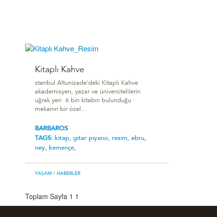
Kitaplı Kahve
stanbul Altunizade'deki Kitaplı Kahve
akademisyen, yazar ve üniversitelilerin
uğrak yeri. 6 bin kitabın bulunduğu
mekanın bir özel...
BARBAROS
TAGS:
kitap,
gitar piyano,
resim,
ebru,
ney,
kemençe,
YAŞAM
/ HABERLER
Toplam Sayfa 1
1