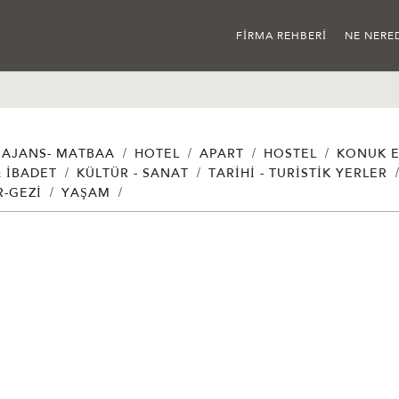
FIRMA REHBERI
NE NERE
/
/
/
/
AJANS- MATBAA
HOTEL
APART
HOSTEL
KONUK E
/
/
& İBADET
KÜLTÜR - SANAT
TARIHI - TURISTIK YERLER
/
/
R-GEZI
YAŞAM