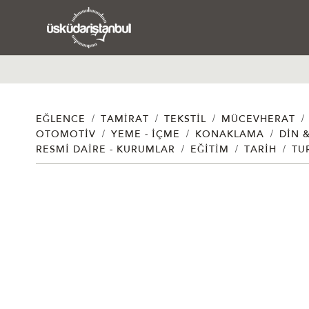
/
/
/
/
EĞLENCE
TAMIRAT
TEKSTIL
MÜCEVHERAT
/
/
/
OTOMOTIV
YEME - İÇME
KONAKLAMA
DIN 
/
/
/
RESMI DAIRE - KURUMLAR
EĞITIM
TARIH
TU