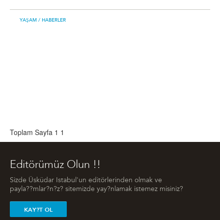
YAŞAM
/ HABERLER
Toplam Sayfa 1
1
Editörümüz Olun !!
Sizde Üsküdar Istabul'un editörlerinden olmak ve
payla??mlar?n?z? sitemizde yay?nlamak istemez misiniz?
KAY?T OL