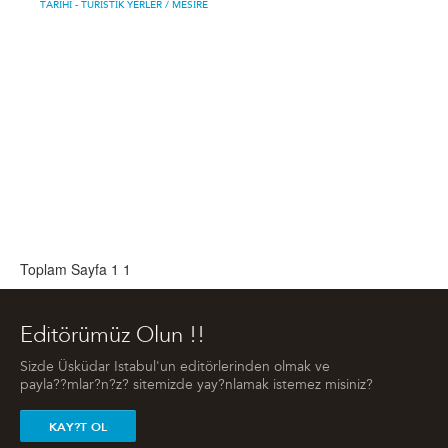
TARIHI - TURISTIK YERLER
/ MESIRE
Toplam Sayfa 1
1
Editörümüz Olun !!
Sizde Üsküdar Istabul'un editörlerinden olmak ve
payla??mlar?n?z? sitemizde yay?nlamak istemez misiniz?
KAY?T OL