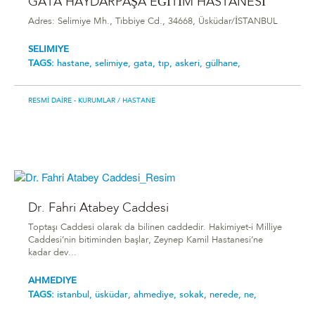
GATA HAYDARPAŞA EĞİTİM HASTANESİ
Adres: Selimiye Mh., Tıbbiye Cd., 34668, Üsküdar/İSTANBUL
SELIMIYE
TAGS:
hastane,
selimiye,
gata,
tıp,
askeri,
gülhane,
RESMI DAIRE - KURUMLAR
/ HASTANE
Dr. Fahri Atabey Caddesi
Toptaşı Caddesi olarak da bilinen caddedir. Hakimiyet-i Milliye
Caddesi’nin bitiminden başlar, Zeynep Kamil Hastanesi’ne
kadar dev...
AHMEDIYE
TAGS:
i̇stanbul,
üsküdar,
ahmediye,
sokak,
nerede,
ne,