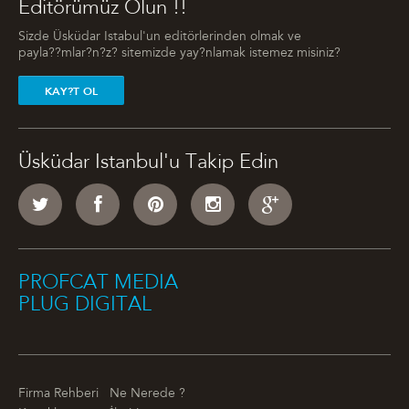
Editörümüz Olun !!
Sizde Üsküdar Istabul'un editörlerinden olmak ve
payla??mlar?n?z? sitemizde yay?nlamak istemez misiniz?
KAY?T OL
Üsküdar Istanbul'u Takip Edin
PROFCAT MEDIA
PLUG DIGITAL
Firma Rehberi
Ne Nerede ?