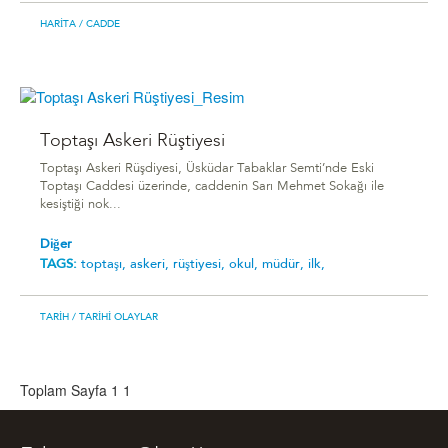
HARITA
/ CADDE
Toptaşı Askeri Rüştiyesi
Toptaşı Askeri Rüşdiyesi, Üsküdar Tabaklar Semti’nde Eski
Toptaşı Caddesi üzerinde, caddenin Sarı Mehmet Sokağı ile
kesiştiği nok...
Diğer
TAGS:
toptaşı,
askeri,
rüştiyesi,
okul,
müdür,
ilk,
TARIH
/ TARIHI OLAYLAR
Toplam Sayfa 1
1