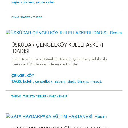
sağır kubbesi,
şehr-i safer,
DIN & İBADET
/ TÜRBE
ÜSKÜDAR ÇENGELKÖY KULELI ASKERI
IDADISI
Kuleli Askeri Lisesi; İstanbul Üsküdar Çengelköy sahil yolu
üzerinde 1843 tarihlerinde inşa edilmiştir.
ÇENGELKÖY
TAGS:
kuleli ,
çengelköy,
askeri,
idadi,
bizans,
mescit,
TARIHI - TURISTIK YERLER
/ SARAY-KASIR