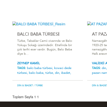
BALCI BABA TÜRBESİ
AT PA
Türbe, Tabaklar Camii civarında ve Balcı
Namazgâh, 
Yokuşu Sokağı üzerindedir. Etrafında bir
1920-25 ta
çok tarihi eser vardır. Bugün, Balcı Baba
namazgâhın
diye b...
Halk arası
ZEYNEP KAMİL
VALİDEİ 
TAGS:
balci baba türbesi,
kovaci dede
TAGS:
din
türbesi,
balcı baba,
türbe,
din,
ibadet,
pazari na
DIN & İBADET
/ TÜRBE
DIN & İBADE
Toplam Sayfa 1
1