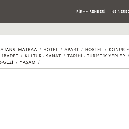
FIRMA REHBERI
NE NERE
/
/
/
/
AJANS- MATBAA
HOTEL
APART
HOSTEL
KONUK E
/
/
& İBADET
KÜLTÜR - SANAT
TARIHI - TURISTIK YERLER
/
/
R-GEZI
YAŞAM