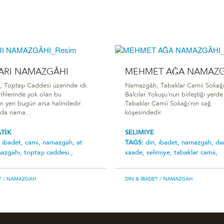
ZARI NAMAZGÂHI
MEHMET AĞA NAMAZG
Toptaşı Caddesi üzerinde idi.
Namazgâh, Tabaklar Camii Sokağı 
rihlerinde yok olan bu
Balcılar Yokuşu'nun birleştiği yerde
 yeri bugün arsa halindedir.
Tabaklar Camii Sokağı'nın sağ
nda nama...
köşesindedir.
ATİK
SELIMIYE
,
ibadet,
cami,
namazgâh,
at
TAGS:
din,
ibadet,
namazgah,
da
mazgâhi,
toptaşı caddesi ,
saade,
selimiye,
tabaklar camii,
T
/ NAMAZGAH
DIN & İBADET
/ NAMAZGAH