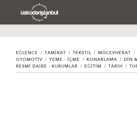
/
/
/
/
EĞLENCE
TAMIRAT
TEKSTIL
MÜCEVHERAT
/
/
/
OTOMOTIV
YEME - İÇME
KONAKLAMA
DIN 
/
/
/
RESMI DAIRE - KURUMLAR
EĞITIM
TARIH
TU