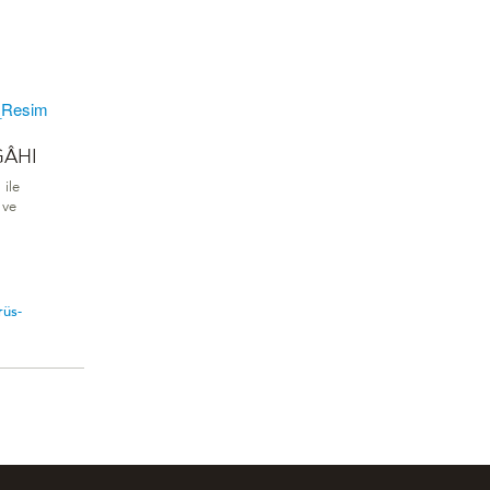
ÂHI
ile
 ve
rüs-