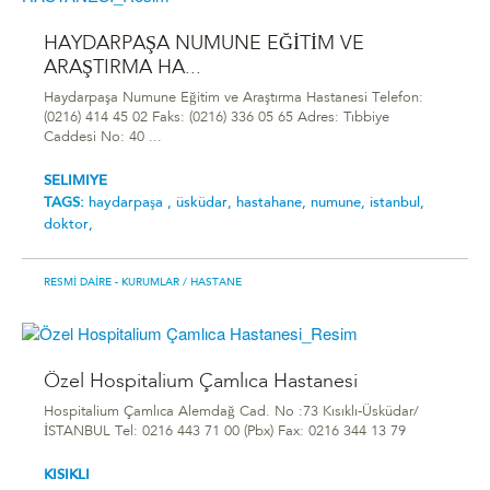
HAYDARPAŞA NUMUNE EĞİTİM VE
ARAŞTIRMA HA...
Haydarpaşa Numune Eğitim ve Araştırma Hastanesi Telefon:
(0216) 414 45 02 Faks: (0216) 336 05 65 Adres: Tıbbiye
Caddesi No: 40 ...
SELIMIYE
TAGS:
haydarpaşa ,
üsküdar,
hastahane,
numune,
istanbul,
doktor,
RESMI DAIRE - KURUMLAR
/ HASTANE
Özel Hospitalium Çamlıca Hastanesi
Hospitalium Çamlıca Alemdağ Cad. No :73 Kısıklı-Üsküdar/
İSTANBUL Tel: 0216 443 71 00 (Pbx) Fax: 0216 344 13 79
KISIKLI