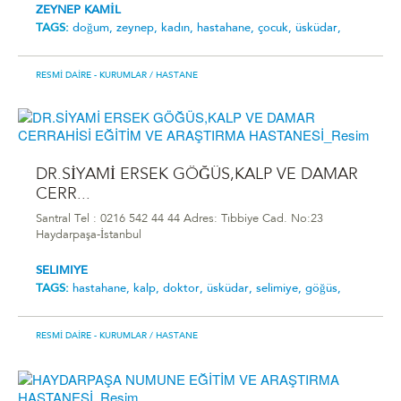
ZEYNEP KAMİL
TAGS:
doğum,
zeynep,
kadın,
hastahane,
çocuk,
üsküdar,
RESMI DAIRE - KURUMLAR
/ HASTANE
DR.SİYAMİ ERSEK GÖĞÜS,KALP VE DAMAR
CERR...
Santral Tel : 0216 542 44 44 Adres: Tıbbiye Cad. No:23
Haydarpaşa-İstanbul
SELIMIYE
TAGS:
hastahane,
kalp,
doktor,
üsküdar,
selimiye,
göğüs,
RESMI DAIRE - KURUMLAR
/ HASTANE