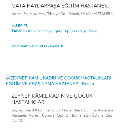
GATA HAYDARPAŞA EĞİTİM HASTANESİ
Adres: Selimiye Mh., Tıbbiye Cd., 34668, Üsküdar/İSTANBUL
SELIMIYE
TAGS:
hastane,
selimiye,
gata,
tıp,
askeri,
gülhane,
RESMI DAIRE - KURUMLAR
/ HASTANE
ZEYNEP KÂMİL KADIN VE ÇOCUK
HASTALIKLARI...
Zeynep Kamil Kadın ve Çocuk Hastalıkları Eğitim ve Araştırma
Hastanesi Adres : Üsküdar Opr. Dr. Burhanettin Üstünel Cad.
No:10, ...