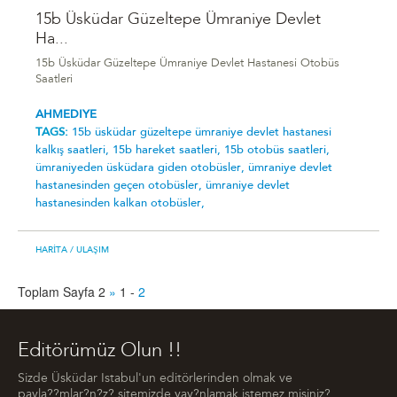
15b Üsküdar Güzeltepe Ümraniye Devlet
Ha...
15b Üsküdar Güzeltepe Ümraniye Devlet Hastanesi Otobüs
Saatleri
AHMEDIYE
TAGS:
15b üsküdar güzeltepe ümraniye devlet hastanesi
kalkış saatleri,
15b hareket saatleri,
15b otobüs saatleri,
ümraniyeden üsküdara giden otobüsler,
ümraniye devlet
hastanesinden geçen otobüsler,
ümraniye devlet
hastanesinden kalkan otobüsler,
HARITA
/ ULAŞIM
Toplam Sayfa 2
»
1
-
2
Editörümüz Olun !!
Sizde Üsküdar Istabul'un editörlerinden olmak ve
payla??mlar?n?z? sitemizde yay?nlamak istemez misiniz?