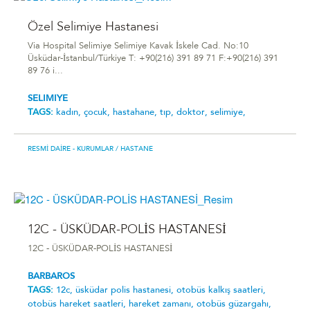
Özel Selimiye Hastanesi
Via Hospital Selimiye Selimiye Kavak İskele Cad. No:10
Üsküdar-İstanbul/Türkiye T: +90(216) 391 89 71 F:+90(216) 391
89 76 i...
SELIMIYE
TAGS:
kadın,
çocuk,
hastahane,
tıp,
doktor,
selimiye,
RESMI DAIRE - KURUMLAR
/ HASTANE
12C - ÜSKÜDAR-POLİS HASTANESİ
12C - ÜSKÜDAR-POLİS HASTANESİ
BARBAROS
TAGS:
12c,
üsküdar poli̇s hastanesi̇,
otobüs kalkış saatleri,
otobüs hareket saatleri,
hareket zamanı,
otobüs güzargahı,