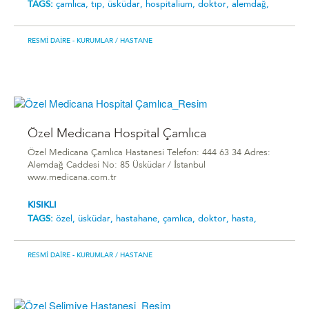
TAGS:
çamlıca,
tıp,
üsküdar,
hospitalium,
doktor,
alemdağ,
RESMI DAIRE - KURUMLAR
/ HASTANE
Özel Medicana Hospital Çamlıca
Özel Medicana Çamlıca Hastanesi Telefon: 444 63 34 Adres:
Alemdağ Caddesi No: 85 Üsküdar / İstanbul
www.medicana.com.tr
KISIKLI
TAGS:
özel,
üsküdar,
hastahane,
çamlıca,
doktor,
hasta,
RESMI DAIRE - KURUMLAR
/ HASTANE