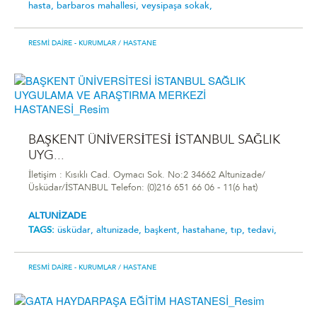
hasta,
barbaros mahallesi,
veysipaşa sokak,
RESMI DAIRE - KURUMLAR
/ HASTANE
BAŞKENT ÜNİVERSİTESİ İSTANBUL SAĞLIK
UYG...
İletişim : Kısıklı Cad. Oymacı Sok. No:2 34662 Altunizade/
Üsküdar/İSTANBUL Telefon: (0)216 651 66 06 - 11(6 hat)
ALTUNİZADE
TAGS:
üsküdar,
altunizade,
başkent,
hastahane,
tıp,
tedavi,
RESMI DAIRE - KURUMLAR
/ HASTANE