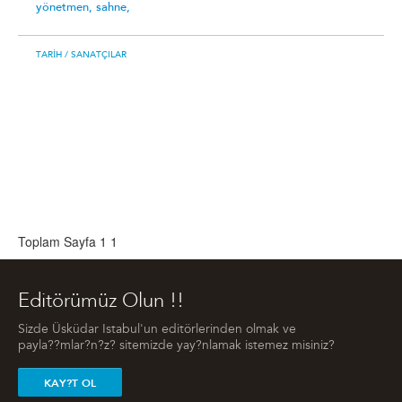
yönetmen,
sahne,
TARIH
/ SANATÇILAR
Toplam Sayfa 1
1
Editörümüz Olun !!
Sizde Üsküdar Istabul'un editörlerinden olmak ve
payla??mlar?n?z? sitemizde yay?nlamak istemez misiniz?
KAY?T OL