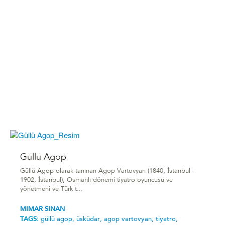
Güllü Agop
Güllü Agop olarak tanınan Agop Vartovyan (1840, İstanbul -
1902, İstanbul), Osmanlı dönemi tiyatro oyuncusu ve
yönetmeni ve Türk t...
MIMAR SINAN
TAGS:
güllü agop,
üsküdar,
agop vartovyan,
tiyatro,