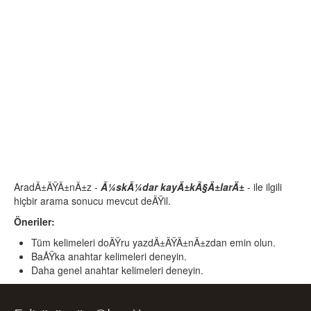
AradÄ±ÄŸÄ±nÄ±z -
Ã¼skÃ¼dar kayÄ±kÃ§Ä±larÄ±
- ile ilgili
hiçbir arama sonucu mevcut deÄŸil.
Öneriler:
Tüm kelimeleri doÄŸru yazdÄ±ÄŸÄ±nÄ±zdan emin olun.
BaÅŸka anahtar kelimeleri deneyin.
Daha genel anahtar kelimeleri deneyin.