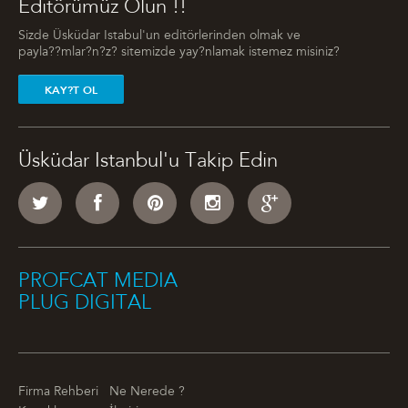
Editörümüz Olun !!
Sizde Üsküdar Istabul'un editörlerinden olmak ve
payla??mlar?n?z? sitemizde yay?nlamak istemez misiniz?
KAY?T OL
Üsküdar Istanbul'u Takip Edin
PROFCAT MEDIA
PLUG DIGITAL
Firma Rehberi
Ne Nerede ?