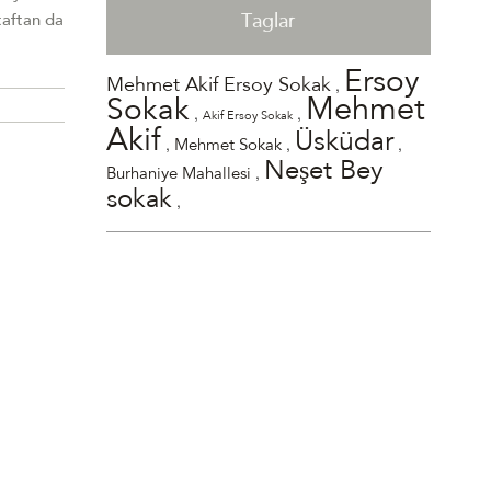
Taglar
taftan da
Ersoy
,
Mehmet Akif Ersoy Sokak
Mehmet
Sokak
,
,
Akif Ersoy Sokak
Akif
Üsküdar
,
,
,
Mehmet Sokak
Neşet Bey
,
Burhaniye Mahallesi
sokak
,