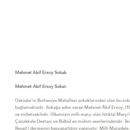
Mehmet Akif Ersoy Sokak
Mehmet Akif Ersoy Soka
k
Üsküdar’ın Burhaniye Mahallesi sokaklarından olan bu soka
bağlamaktadır. Sokağa adını veren Mehmet Âkif Ersoy, (1873
ve milletvekilidir. Ülkemizin milli marşı olan İstiklal Marşı’nı
Çanakkale Destanı ve Bülbül en mühim eserlerindendir. İkin
Reşad ) dergisinin başyazarlığını yapmıştır. Milli Mücadele 