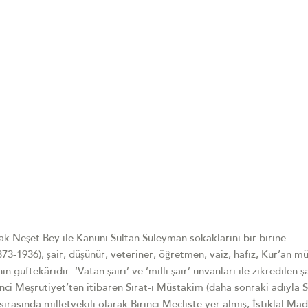
k Neşet Bey ile Kanuni Sultan Süleyman sokaklarını bir birine
-1936), şair, düşünür, veteriner, öğretmen, vaiz, hafız, Kur’an m
n güftekârıdır. ‘Vatan şairi’ ve ‘milli şair’ unvanları ile zikredilen ş
ci Meşrutiyet’ten itibaren Sırat-ı Müstakim (daha sonraki adıyla S
sırasında milletvekili olarak Birinci Mecliste yer almış, İstiklal Ma