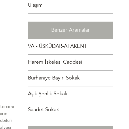
Ulaşım
Benzer Aramalar
9A - ÜSKÜDAR-ATAKENT
Harem İskelesi Caddesi
Burhaniye Bayırı Sokak
Aşık Şenlik Sokak
ütercimi
Saadet Sokak
airin
ebilü’r-
dalyası