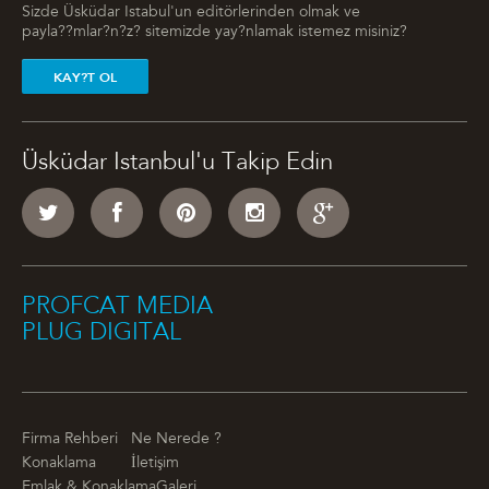
Sizde Üsküdar Istabul'un editörlerinden olmak ve
payla??mlar?n?z? sitemizde yay?nlamak istemez misiniz?
KAY?T OL
Üsküdar Istanbul'u Takip Edin
PROFCAT MEDIA
PLUG DIGITAL
Firma Rehberi
Ne Nerede ?
Konaklama
İletişim
Emlak & Konaklama
Galeri