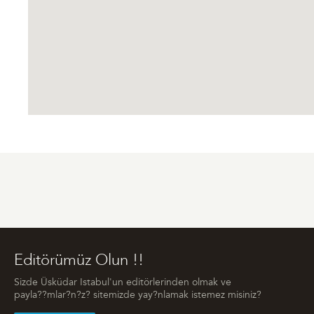
Editörümüz Olun !!
Sizde Üsküdar Istabul'un editörlerinden olmak ve
payla??mlar?n?z? sitemizde yay?nlamak istemez misiniz?