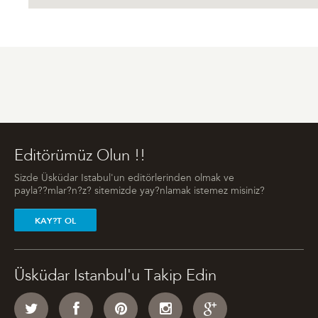
Editörümüz Olun !!
Sizde Üsküdar Istabul'un editörlerinden olmak ve
payla??mlar?n?z? sitemizde yay?nlamak istemez misiniz?
KAY?T OL
Üsküdar Istanbul'u Takip Edin