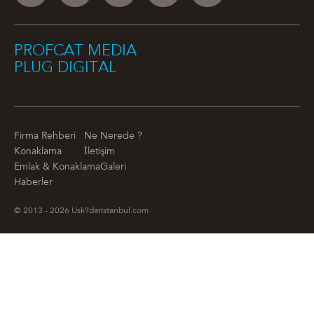
PROFCAT MEDIA
PLUG DIGITAL
Firma Rehberi
Ne Nerede ?
Konaklama
İletişim
Emlak & Konaklama
Galeri
Haberler
© 2013 - 2026 Usk?darIstanbul.com