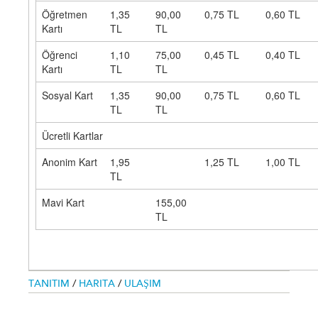
Öğretmen
1,35
90,00
0,75 TL
0,60 TL
Kartı
TL
TL
Öğrenci
1,10
75,00
0,45 TL
0,40 TL
Kartı
TL
TL
Sosyal Kart
1,35
90,00
0,75 TL
0,60 TL
TL
TL
Ücretli Kartlar
Anonim Kart
1,95
1,25 TL
1,00 TL
TL
Mavi Kart
155,00
TL
TANITIM
/
HARITA
/
ULAŞIM