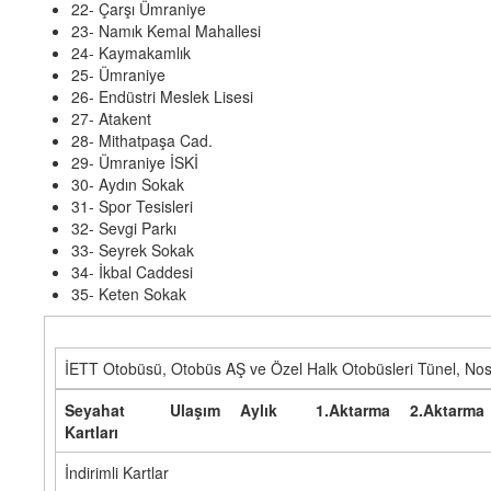
22- Çarşı Ümraniye
23- Namık Kemal Mahallesi
24- Kaymakamlık
25- Ümraniye
26- Endüstri Meslek Lisesi
27- Atakent
28- Mithatpaşa Cad.
29- Ümraniye İSKİ
30- Aydın Sokak
31- Spor Tesisleri
32- Sevgi Parkı
33- Seyrek Sokak
34- İkbal Caddesi
35- Keten Sokak
İETT Otobüsü, Otobüs AŞ ve Özel Halk Otobüsleri Tünel, Nost
Seyahat
Ulaşım
Aylık
1.Aktarma
2.Aktarma
Kartları
İndirimli Kartlar