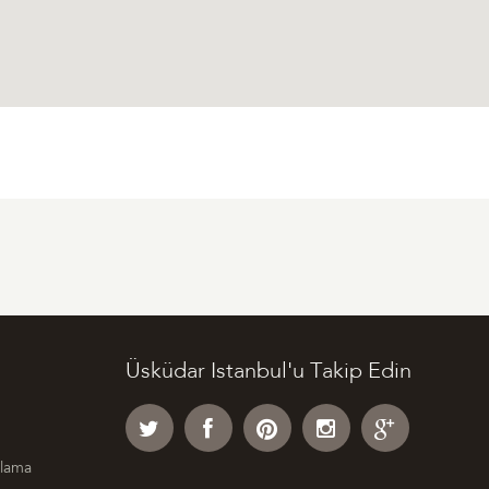
Üsküdar Istanbul'u Takip Edin
klama