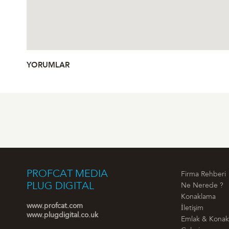
YORUMLAR
PROFCAT MEDIA
Firma Rehberi
PLUG DIGITAL
Ne Nerede ?
Konaklama
www.profcat.com
İletişim
www.plugdigital.co.uk
Emlak & Kona