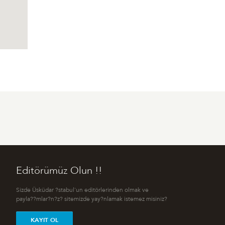
Editörümüz Olun !!
Sizde Üsküdar ?stabul'un editörlerinden olmak ve
payla??mlar?n?z? sitemizde yay?nlamak istemez misiniz?
KAYIT OL