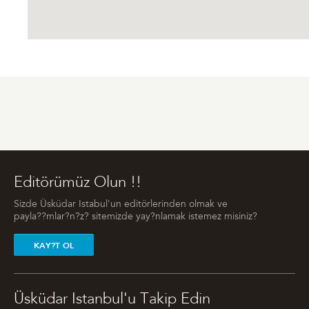
Editörümüz Olun !!
Sizde Üsküdar Istabul'un editörlerinden olmak ve
payla??mlar?n?z? sitemizde yay?nlamak istemez misiniz?
KAY?T OL
Üsküdar Istanbul'u Takip Edin