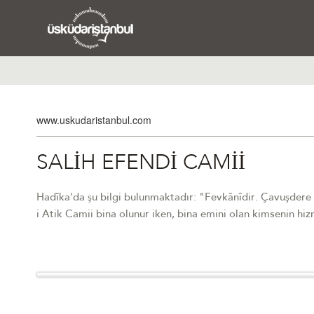
www.uskudaristanbul.com
SALİH EFENDİ CAMİİ
Hadîka'da şu bilgi bulunmaktadır: "Fevkânîdir. Çavuşdere d
i Atik Camii bina olunur iken, bina emini olan kimsenin hi