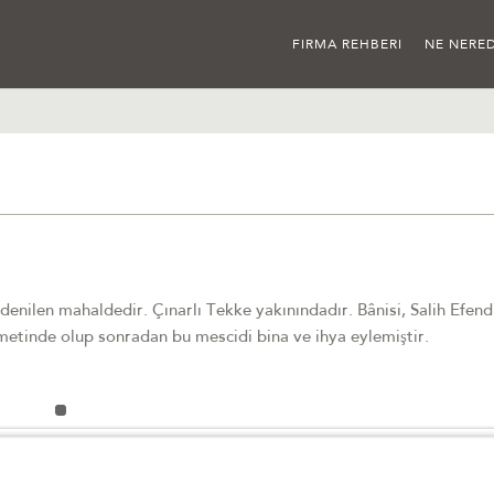
FIRMA REHBERI
NE NERED
enilen mahaldedir. Çınarlı Tekke yakınındadır. Bânisi, Salih Efendi
zmetinde olup sonradan bu mescidi bina ve ihya eylemiştir.