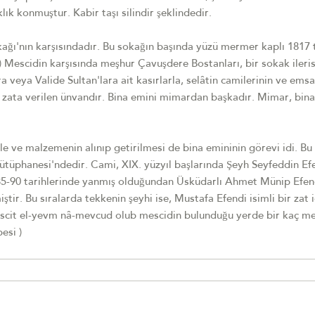
k konmuştur. Kabir taşı silindir şeklindedir.
ı'nın karşısındadır. Bu sokağın başında yüzü mermer kaplı 1817 ta
Mescidin karşısında meşhur Çavuşdere Bostanları, bir sokak ileris
 veya Valide Sultan'lara ait kasırlarla, selâtin camilerinin ve emsa
 zata verilen ünvandır. Bina emini mimardan başkadır. Mimar, bina
e ve malzemenin alınıp getirilmesi de bina emininin görevi idi. Bu i
tüphanesi'ndedir. Cami, XIX. yüzyıl başlarında Şeyh Seyfeddin Ef
1885-90 tarihlerinde yanmış olduğundan Üsküdarlı Ahmet Münip Efen
ir. Bu sıralarda tekkenin şeyhi ise, Mustafa Efendi isimli bir zat i
escit el-yevm nâ-mevcud olub mescidin bulunduğu yerde bir kaç m
esi )