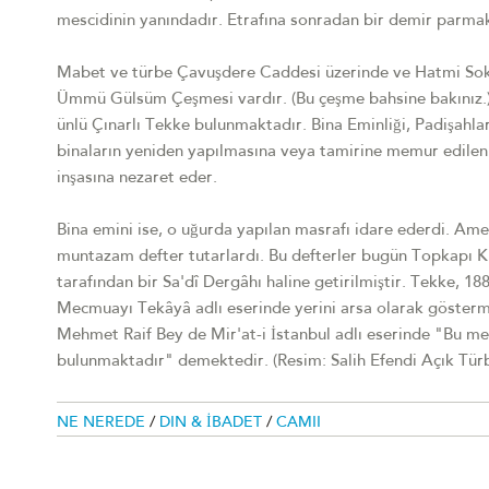
mescidinin yanındadır. Etrafına sonradan bir demir parmaklı
Mabet ve türbe Çavuşdere Caddesi üzerinde ve Hatmi Sokağ
Ümmü Gülsüm Çeşmesi vardır. (Bu çeşme bahsine bakınız.) 
ünlü Çınarlı Tekke bulunmaktadır. Bina Eminliği, Padişahlara
binaların yeniden yapılmasına veya tamirine memur edilen
inşasına nezaret eder.
Bina emini ise, o uğurda yapılan masrafı idare ederdi. Amel
muntazam defter tutarlardı. Bu defterler bugün Topkapı Kü
tarafından bir Sa'dî Dergâhı haline getirilmiştir. Tekke, 
Mecmuayı Tekâyâ adlı eserinde yerini arsa olarak göstermişt
Mehmet Raif Bey de Mir'at-i İstanbul adlı eserinde "Bu m
bulunmaktadır" demektedir. (Resim: Salih Efendi Açık Türb
NE NEREDE
/
DIN & İBADET
/
CAMII