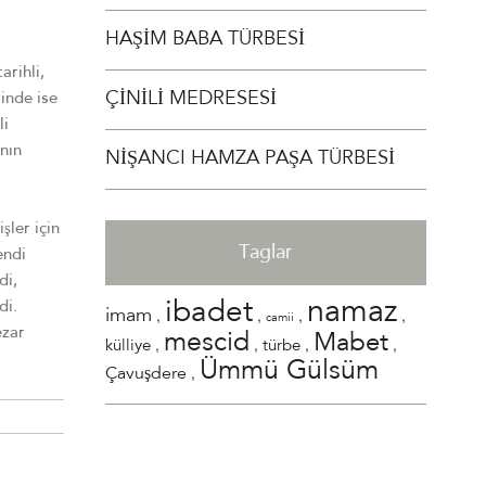
HAŞİM BABA TÜRBESİ
rihli,
ÇİNİLİ MEDRESESİ
inde ise
li
nın
NİŞANCI HAMZA PAŞA TÜRBESİ
şler için
Taglar
endi
di,
namaz
ibadet
di.
,
,
,
,
imam
camii
ezar
mescid
Mabet
,
,
,
,
külliye
türbe
Ümmü Gülsüm
,
Çavuşdere