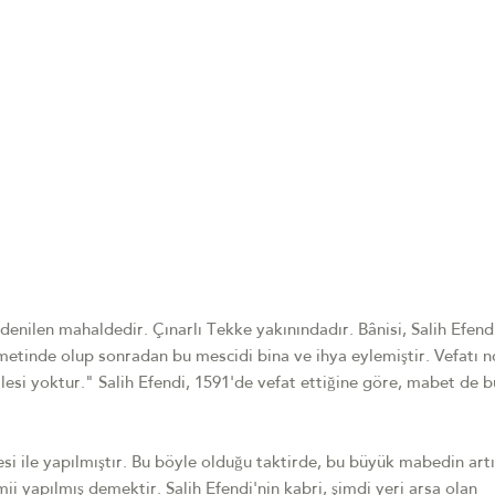
enilen mahaldedir. Çınarlı Tekke yakınındadır. Bânisi, Salih Efendi
zmetinde olup sonradan bu mescidi bina ve ihya eylemiştir. Vefatı 
lesi yoktur." Salih Efendi, 1591'de vefat ettiğine göre, mabet de b
esi ile yapılmıştır. Bu böyle olduğu taktirde, bu büyük mabedin artı
 yapılmış demektir. Salih Efendi'nin kabri, şimdi yeri arsa olan