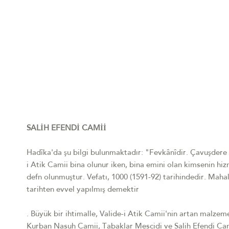
SALİH EFENDİ CAMİİ
Hadîka'da şu bilgi bulunmaktadır: "Fevkânîdir. Çavuşdere d
i Atik Camii bina olunur iken, bina emini olan kimsenin hi
defn olunmuştur. Vefatı, 1000 (1591-92) tarihindedir. Mahal
tarihten evvel yapılmış demektir
. Büyük bir ihtimalle, Valide-i Atik Camii'nin artan malzem
Kurban Nasuh Camii, Tabaklar Mescidi ve Salih Efendi Camii