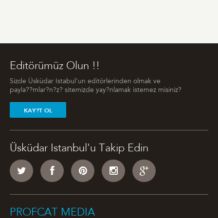
Editörümüz Olun !!
Sizde Üsküdar Istabul'un editörlerinden olmak ve
payla??mlar?n?z? sitemizde yay?nlamak istemez misiniz?
KAY?T OL
Üsküdar Istanbul'u Takip Edin
PROFCAT MEDIA