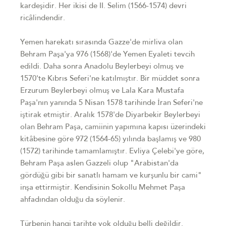
kardeşidir. Her ikisi de II. Selim (1566-1574) devri
ricâlindendir.
Yemen harekatı sırasında Gazze'de mirliva olan
Behram Paşa'ya 976 (1568)'de Yemen Eyaleti tevcih
edildi. Daha sonra Anadolu Beylerbeyi olmuş ve
1570'te Kıbrıs Seferi'ne katılmıştır. Bir müddet sonra
Erzurum Beylerbeyi olmuş ve Lala Kara Mustafa
Paşa'nın yanında 5 Nisan 1578 tarihinde İran Seferi'ne
iştirak etmiştir. Aralık 1578'de Diyarbekir Beylerbeyi
olan Behram Paşa, camiinin yapımına kapısı üzerindeki
kitâbesine göre 972 (1564-65) yılında başlamış ve 980
(1572) tarihinde tamamlamıştır. Evliya Çelebi'ye göre,
Behram Paşa aslen Gazzeli olup "Arabistan'da
gördüğü gibi bir sanatlı hamam ve kurşunlu bir cami"
inşa ettirmiştir. Kendisinin Sokollu Mehmet Paşa
ahfadından olduğu da söylenir.
Türbenin hangi tarihte yok olduğu belli değildir.